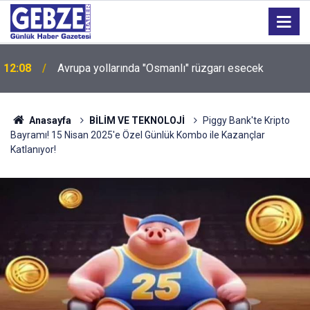
Sokakları zehirleyenlere geçit yok: Kocaeli'de 6 kişi
12:04
tutuklandı!
Anasayfa
BİLİM VE TEKNOLOJİ
Piggy Bank'te Kripto
Bayramı! 15 Nisan 2025'e Özel Günlük Kombo ile Kazançlar
Katlanıyor!