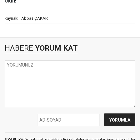
olun!
Abbas ÇAKAR
Kaynak:
HABERE
YORUM KAT
UYARI:
Küfür, hakaret, rencide edici cümleler veya imalar, inançlara saldırı