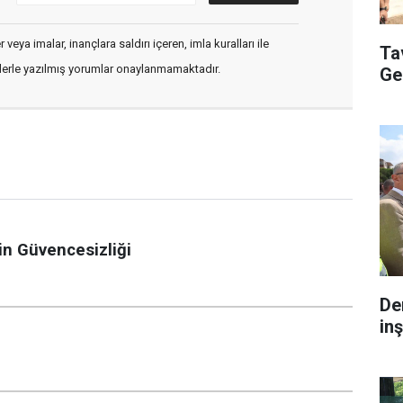
veya imalar, inançlara saldırı içeren, imla kuralları ile
Ta
flerle yazılmış yorumlar onaylanmamaktadır.
Ge
in Güvencesizliği
De
inş