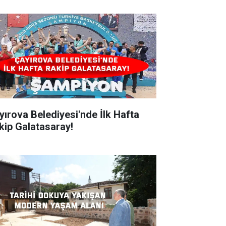
ırova Belediyesi'nde İlk Hafta
kip Galatasaray!