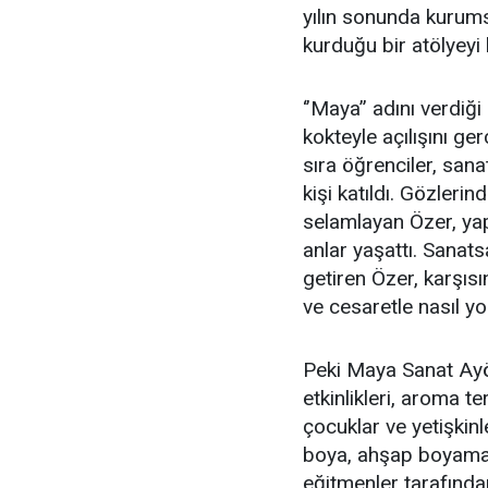
yılın sonunda kurum
kurduğu bir atölyeyi 
‘’Maya’’ adını verdiğ
kokteyle açılışını ge
sıra öğrenciler, san
kişi katıldı. Gözlerin
selamlayan Özer, yap
anlar yaşattı. Sanats
getiren Özer, karşıs
ve cesaretle nasıl yol 
Peki Maya Sanat Ayö
etkinlikleri, aroma 
çocuklar ve yetişkinl
boya, ahşap boyama, 
eğitmenler tarafında