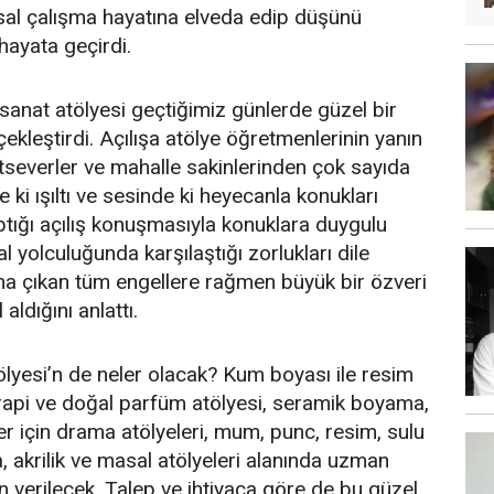
sal çalışma hayatına elveda edip düşünü
hayata geçirdi.
i sanat atölyesi geçtiğimiz günlerde güzel bir
rçekleştirdi. Açılışa atölye öğretmenlerinin yanın
atseverler ve mahalle sakinlerinden çok sayıda
de ki ışıltı ve sesinde ki heyecanla konukları
tığı açılış konuşmasıyla konuklara duygulu
al yolculuğunda karşılaştığı zorlukları dile
ına çıkan tüm engellere rağmen büyük bir özveri
aldığını anlattı.
lyesi’n de neler olacak? Kum boyası ile resim
terapi ve doğal parfüm atölyesi, seramik boyama,
er için drama atölyeleri, mum, punc, resim, sulu
akrilik ve masal atölyeleri alanında uzman
n verilecek. Talep ve ihtiyaca göre de bu güzel