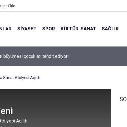
itene Ekle
ANLAR
SİYASET
SPOR
KÜLTÜR-SANAT
SAĞLIK
ti büyümesi çocukları tehdit ediyor!
 500 Araştırması’nın sonuçları açıklandı
 Sanat Atölyesi Açıldı
SO
Yeni
tölyesi Açıldı