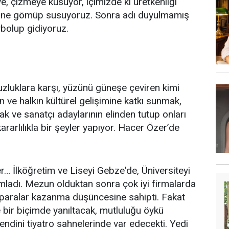
 çizmeye küsüyor, içimizde ki üretkenliği
lerine gömüp susuyoruz. Sonra adı duyulmamış
ybolup gidiyoruz.
zluklara karşı, yüzünü güneşe çeviren kimi
n ve halkın kültürel gelişimine katkı sunmak,
k ve sanatçı adaylarının elinden tutup onları
kararlılıkla bir şeyler yapıyor. Hacer Özer’de
 İlköğretim ve Liseyi Gebze'de, Üniversiteyi
ladı. Mezun olduktan sonra çok iyi firmalarda
i paralar kazanma düşüncesine sahipti. Fakat
 bir biçimde yanıltacak, mutluluğu öykü
endini tiyatro sahnelerinde var edecekti. Yedi