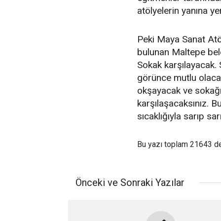
atölyelerin yanına ye
Peki Maya Sanat Atö
bulunan Maltepe beled
Sokak karşılayacak. 
görünce mutlu olacak
okşayacak ve sokağın
karşılaşacaksınız. B
sıcaklığıyla sarıp s
Bu yazı toplam 21643 d
Önceki ve Sonraki Yazılar