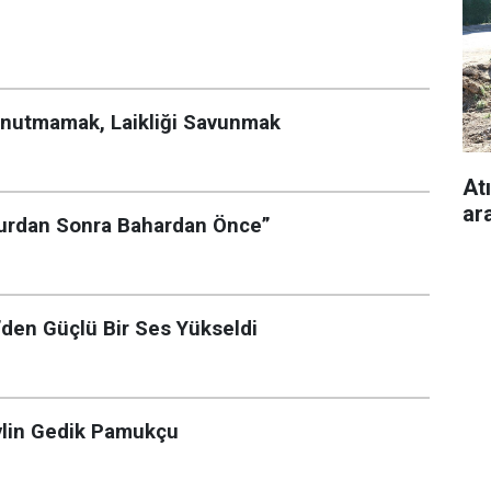
 Unutmamak, Laikliği Savunmak
Atı
ara
murdan Sonra Bahardan Önce”
den Güçlü Bir Ses Yükseldi
ylin Gedik Pamukçu