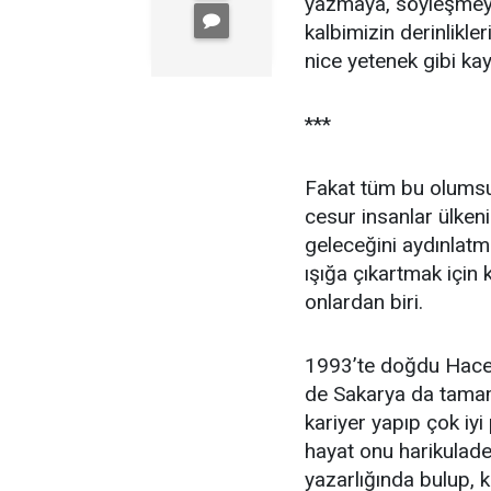
yazmaya, söyleşmeye,
kalbimizin derinlik
nice yetenek gibi ka
***
Fakat tüm bu olumsu
cesur insanlar ülkeni
geleceğini aydınlatma
ışığa çıkartmak için 
onlardan biri.
1993’te doğdu Hacer…
de Sakarya da tamam
kariyer yapıp çok iy
hayat onu harikulade
yazarlığında bulup, k