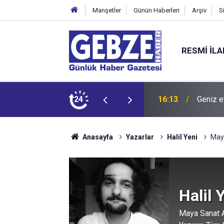
Manşetler
Günün Haberleri
Arşiv
S
RESMI İL
24
16:13
Geniz e
15:27
Bilişim
Anasayfa
Yazarlar
Halil Yeni
Maya
Halil 
Maya Sanat A