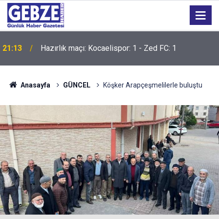
21:13
Hazırlık maçı: Kocaelispor: 1 - Zed FC: 1
21:12
İzmit Körfezi'ni yüzerek geçtiler
Anasayfa
GÜNCEL
Köşker Arapçeşmelilerle buluştu