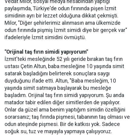
Vedat Milor, sosyal medya hesabından yaptığı
paylaşımda, Türkiye'de odun fırınında pişen İzmit
simidinin ayrı bir lezzet olduğuna dikkat çekmişti.
Milor, "Diğer şehirlerimiz alınmasın ama ülkemizde
odun fırınında pişmiş İzmit simidi diye bir gerçek var"
ifadeleriyle İzmit simidini övmüştü.
"Orijinal taş fırın simidi yapıyorum"
İzmit'teki mesleğinde 52 yılı geride bırakan taş fırın
ustası Çetin Altun, baba mesleğine 10 yaşında simit
satarak başladığını belirterek sonuçlara saygı
duyduğunu ifade etti. Altun, "Baba mesleğim, 10
yaşında simit satmaya başlayarak bu mesleğe
başladım. Orijinal taş fırın simidi yapıyorum. Şu anda
matador tabir edilen diğer simitlerden de yapılıyor.
Onlar da güzel ama benim yaptığım simidin özelliğini
sorarsanız; taş fırında pişmesi, tabanının taş olması ve
odun ateşinde pişmesi. Bir de katkısı yok. Sadece
soğuk su, tuz ve mayayla yapmaya çalışıyoruz.