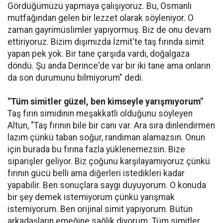
Gördüğümüzü yapmaya çalışıyoruz. Bu, Osmanlı
mutfağından gelen bir lezzet olarak söyleniyor. O
zaman gayrimüslimler yapıyormuş. Biz de onu devam
ettiriyoruz. Bizim dışımızda İzmit'te taş fırında simit
yapan pek yok. Bir tane çarşıda vardı, doğalgaza
döndü. Şu anda Derince'de var bir iki tane ama onların
da son durumunu bilmiyorum" dedi.
"Tüm simitler güzel, ben kimseyle yarışmıyorum"
Taş fırın simidinin meşakkatli olduğunu söyleyen
Altun, "Taş fırının bile bir canı var. Ara sıra dinlendirmen
lazım çünkü taban soğur, randıman alamazsın. Onun
için burada bu fırına fazla yüklenemezsin. Bize
siparişler geliyor. Biz çoğunu karşılayamıyoruz çünkü
fırının gücü belli ama diğerleri istedikleri kadar
yapabilir. Ben sonuçlara saygı duyuyorum. O konuda
bir şey demek istemiyorum çünkü yarışmak
istemiyorum. Ben orijinal simit yapıyorum. Bütün
arkadaşların emeğine sağlık diyorum. Tüm simitler