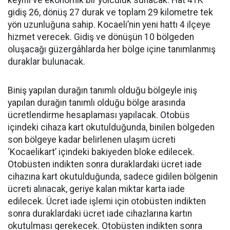
keyifli ve ekonomik bir yolculuk sunacak. Hat 41K
gidiş 26, dönüş 27 durak ve toplam 29 kilometre tek
yön uzunluğuna sahip. Kocaeli’nin yeni hattı 4 ilçeye
hizmet verecek. Gidiş ve dönüşün 10 bölgeden
oluşacağı güzergâhlarda her bölge içine tanımlanmış
duraklar bulunacak.
Biniş yapılan durağın tanımlı olduğu bölgeyle iniş
yapılan durağın tanımlı olduğu bölge arasında
ücretlendirme hesaplaması yapılacak. Otobüs
içindeki cihaza kart okutulduğunda, binilen bölgeden
son bölgeye kadar belirlenen ulaşım ücreti
‘Kocaelikart’ içindeki bakiyeden bloke edilecek.
Otobüsten indikten sonra duraklardaki ücret iade
cihazına kart okutulduğunda, sadece gidilen bölgenin
ücreti alınacak, geriye kalan miktar karta iade
edilecek. Ücret iade işlemi için otobüsten indikten
sonra duraklardaki ücret iade cihazlarına kartın
okutulması gerekecek. Otobüsten indikten sonra