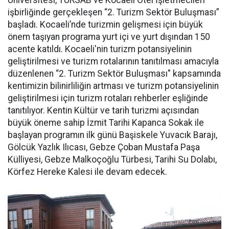
Üniversitesi, TÜRSAB ve Kocaeli Otel İşletmecileri
işbirliğinde gerçekleşen “2. Turizm Sektör Buluşması”
başladı. Kocaeli’nde turizmin gelişmesi için büyük
önem taşıyan programa yurt içi ve yurt dışından 150
acente katıldı. Kocaeli'nin turizm potansiyelinin
geliştirilmesi ve turizm rotalarının tanıtılması amacıyla
düzenlenen “2. Turizm Sektör Buluşması" kapsamında
kentimizin bilinirliliğin artması ve turizm potansiyelinin
geliştirilmesi için turizm rotaları rehberler eşliğinde
tanıtılıyor. Kentin Kültür ve tarih turizmi açısından
büyük öneme sahip İzmit Tarihi Kapanca Sokak ile
başlayan programın ilk günü Başiskele Yuvacık Barajı,
Gölcük Yazlık Ilıcası, Gebze Çoban Mustafa Paşa
Külliyesi, Gebze Malkoçoğlu Türbesi, Tarihi Su Dolabı,
Körfez Hereke Kalesi ile devam edecek.