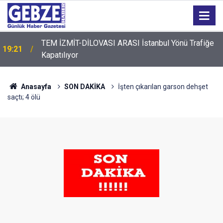
TEM İZMİT-DİLOVASI ARASI İstanbul Yönü Trafiğe
19:21
Kapatılıyor
19:20
GTO'dan Üyelerine Ticari Fırsat
Anasayfa
SON DAKİKA
İşten çıkarılan garson dehşet
saçtı; 4 ölü