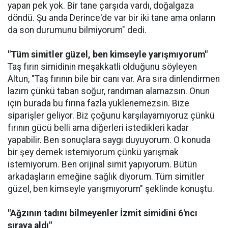
yapan pek yok. Bir tane çarşıda vardı, doğalgaza
döndü. Şu anda Derince'de var bir iki tane ama onların
da son durumunu bilmiyorum" dedi.
"Tüm simitler güzel, ben kimseyle yarışmıyorum"
Taş fırın simidinin meşakkatli olduğunu söyleyen
Altun, "Taş fırının bile bir canı var. Ara sıra dinlendirmen
lazım çünkü taban soğur, randıman alamazsın. Onun
için burada bu fırına fazla yüklenemezsin. Bize
siparişler geliyor. Biz çoğunu karşılayamıyoruz çünkü
fırının gücü belli ama diğerleri istedikleri kadar
yapabilir. Ben sonuçlara saygı duyuyorum. O konuda
bir şey demek istemiyorum çünkü yarışmak
istemiyorum. Ben orijinal simit yapıyorum. Bütün
arkadaşların emeğine sağlık diyorum. Tüm simitler
güzel, ben kimseyle yarışmıyorum" şeklinde konuştu.
"Ağzının tadını bilmeyenler İzmit simidini 6'ncı
sıraya aldı"