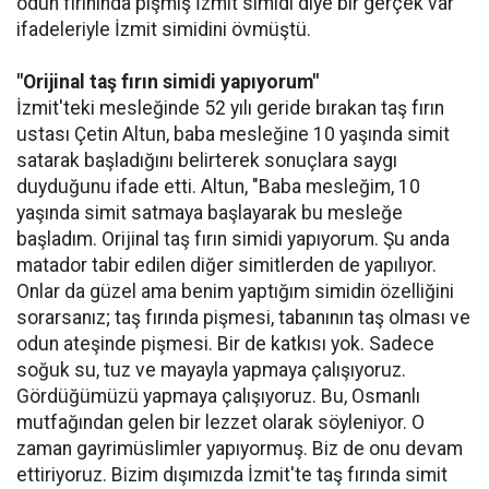
odun fırınında pişmiş İzmit simidi diye bir gerçek var"
ifadeleriyle İzmit simidini övmüştü.
"Orijinal taş fırın simidi yapıyorum"
İzmit'teki mesleğinde 52 yılı geride bırakan taş fırın
ustası Çetin Altun, baba mesleğine 10 yaşında simit
satarak başladığını belirterek sonuçlara saygı
duyduğunu ifade etti. Altun, "Baba mesleğim, 10
yaşında simit satmaya başlayarak bu mesleğe
başladım. Orijinal taş fırın simidi yapıyorum. Şu anda
matador tabir edilen diğer simitlerden de yapılıyor.
Onlar da güzel ama benim yaptığım simidin özelliğini
sorarsanız; taş fırında pişmesi, tabanının taş olması ve
odun ateşinde pişmesi. Bir de katkısı yok. Sadece
soğuk su, tuz ve mayayla yapmaya çalışıyoruz.
Gördüğümüzü yapmaya çalışıyoruz. Bu, Osmanlı
mutfağından gelen bir lezzet olarak söyleniyor. O
zaman gayrimüslimler yapıyormuş. Biz de onu devam
ettiriyoruz. Bizim dışımızda İzmit'te taş fırında simit