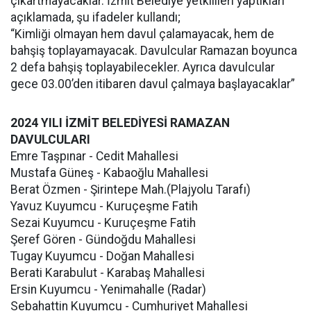
çıkartmayacaklar. İzmit Belediye yetkilileri yaptıkları
açıklamada, şu ifadeler kullandı;
“Kimliği olmayan hem davul çalamayacak, hem de
bahşiş toplayamayacak. Davulcular Ramazan boyunca
2 defa bahşiş toplayabilecekler. Ayrıca davulcular
gece 03.00’den itibaren davul çalmaya başlayacaklar”
2024 YILI İZMİT BELEDİYESİ RAMAZAN
DAVULCULARI
Emre Taşpınar - Cedit Mahallesi
Mustafa Güneş - Kabaoğlu Mahallesi
Berat Özmen - Şirintepe Mah.(Plajyolu Tarafı)
Yavuz Kuyumcu - Kuruçeşme Fatih
Sezai Kuyumcu - Kuruçeşme Fatih
Şeref Gören - Gündoğdu Mahallesi
Tugay Kuyumcu - Doğan Mahallesi
Berati Karabulut - Karabaş Mahallesi
Ersin Kuyumcu - Yenimahalle (Radar)
Sebahattin Kuyumcu - Cumhuriyet Mahallesi