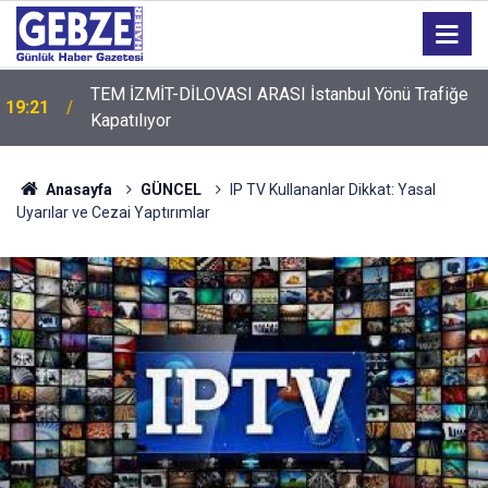
TEM İZMİT-DİLOVASI ARASI İstanbul Yönü Trafiğe
19:21
Kapatılıyor
19:20
GTO'dan Üyelerine Ticari Fırsat
Anasayfa
GÜNCEL
IP TV Kullananlar Dikkat: Yasal
Uyarılar ve Cezai Yaptırımlar