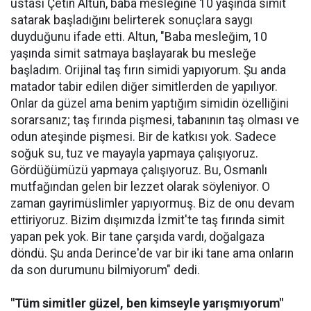
ustası Çetin Altun, baba mesleğine 10 yaşında simit
satarak başladığını belirterek sonuçlara saygı
duyduğunu ifade etti. Altun, "Baba mesleğim, 10
yaşında simit satmaya başlayarak bu mesleğe
başladım. Orijinal taş fırın simidi yapıyorum. Şu anda
matador tabir edilen diğer simitlerden de yapılıyor.
Onlar da güzel ama benim yaptığım simidin özelliğini
sorarsanız; taş fırında pişmesi, tabanının taş olması ve
odun ateşinde pişmesi. Bir de katkısı yok. Sadece
soğuk su, tuz ve mayayla yapmaya çalışıyoruz.
Gördüğümüzü yapmaya çalışıyoruz. Bu, Osmanlı
mutfağından gelen bir lezzet olarak söyleniyor. O
zaman gayrimüslimler yapıyormuş. Biz de onu devam
ettiriyoruz. Bizim dışımızda İzmit'te taş fırında simit
yapan pek yok. Bir tane çarşıda vardı, doğalgaza
döndü. Şu anda Derince'de var bir iki tane ama onların
da son durumunu bilmiyorum" dedi.
"Tüm simitler güzel, ben kimseyle yarışmıyorum"