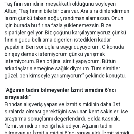
Taş fırın simidinin meşakkatli olduğunu söyleyen
Altun, "Taş fırının bile bir canı var. Ara sıra dinlendirmen
lazım çünkü taban soğur, randıman alamazsın. Onun
için burada bu fırına fazla yüklenemezsin. Bize
siparişler geliyor. Biz çoğunu karşılayamıyoruz çünkü
fırının gücü belli ama diğerleri istedikleri kadar
yapabilir. Ben sonuçlara saygı duyuyorum. O konuda
bir şey demek istemiyorum çünkü yarışmak
istemiyorum. Ben orijinal simit yapıyorum. Bütün
arkadaşların emeğine sağlık diyorum. Tüm simitler
güzel, ben kimseyle yarışmıyorum" şeklinde konuştu.
"Ağzının tadını bilmeyenler İzmit simidini 6'ncı
sıraya aldı"
Fırından alışveriş yapan ve İzmit simidinin daha üst
sıralarda olması gerektiğini savunan kent sakinleri ise
araştırma sonuçlarını değerlendirdi. Selda Kasnak,
"İzmit simidi birinciliği hak ediyor. Ağzının tadını
bilmeyenler İzmit simidini 6'ncı sıraya aldı. İzmit simidi