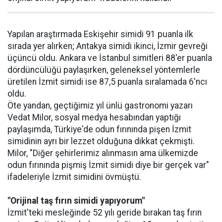
Yapılan araştırmada Eskişehir simidi 91 puanla ilk
sırada yer alırken; Antakya simidi ikinci, İzmir gevreği
üçüncü oldu. Ankara ve İstanbul simitleri 88'er puanla
dördüncülüğü paylaşırken, geleneksel yöntemlerle
üretilen İzmit simidi ise 87,5 puanla sıralamada 6'ncı
oldu.
Öte yandan, geçtiğimiz yıl ünlü gastronomi yazarı
Vedat Milor, sosyal medya hesabından yaptığı
paylaşımda, Türkiye'de odun fırınında pişen İzmit
simidinin ayrı bir lezzet olduğuna dikkat çekmişti.
Milor, "Diğer şehirlerimiz alınmasın ama ülkemizde
odun fırınında pişmiş İzmit simidi diye bir gerçek var"
ifadeleriyle İzmit simidini övmüştü.
"Orijinal taş fırın simidi yapıyorum"
İzmit'teki mesleğinde 52 yılı geride bırakan taş fırın