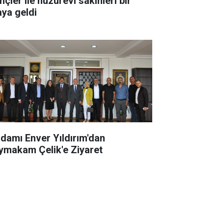
ler ile huzurevi sakinleri bir
aya geldi
adamı Enver Yıldırım'dan
ymakam Çelik'e Ziyaret