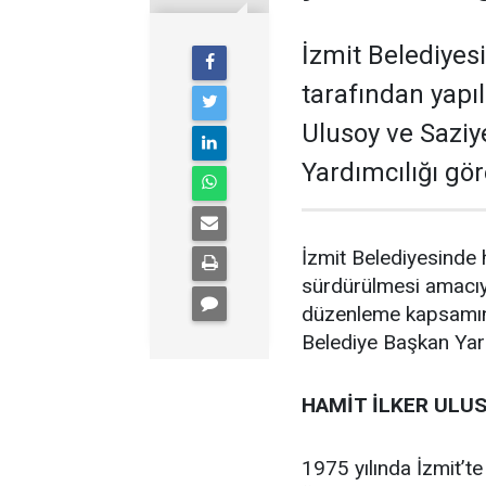
İzmit Belediyes
tarafından yapı
Ulusoy ve Saziy
Yardımcılığı göre
İzmit Belediyesinde h
sürdürülmesi amacıyl
düzenleme kapsamınd
Belediye Başkan Yard
HAMİT İLKER ULU
1975 yılında İzmit’te