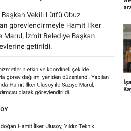
Genç
ar
i Başkan Vekili Lütfü Obuz
lan görevlendirmeyle Hamit İlker
e Marul, İzmit Belediye Başkan
vlerine getirildi.
izmetlerin etkin ve koordineli şekilde
a görev dağılımı yeniden düzenlendi. Yapılan
İş
a Hamit İlker Ulusoy ile Saziye Marul,
Ka
ımcısı olarak görevlendirildi.
SOY
 doğan Hamit İlker Ulusoy, Yıldız Teknik