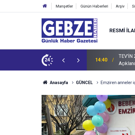
Manşetler
Günün Haberleri
Arşiv
S
RESMI İL
rs Tutarları
24
14:35
Sepaş En
Anasayfa
GÜNCEL
Emziren anneler iç