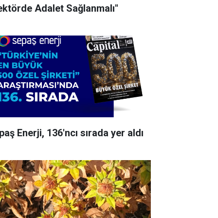
ektörde Adalet Sağlanmalı"
paş Enerji, 136'ncı sırada yer aldı