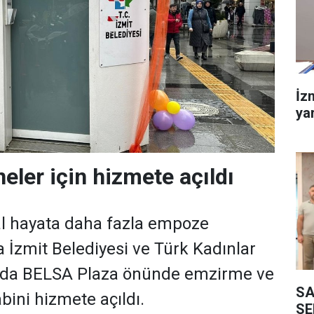
İz
ya
eler için hizmete açıldı
al hayata daha fazla empoze
a İzmit Belediyesi ve Türk Kadınlar
ğında BELSA Plaza önünde emzirme ve
SA
ini hizmete açıldı.
SE