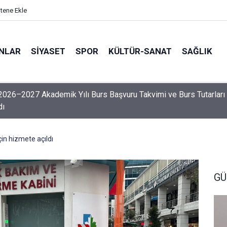
itene Ekle
ANLAR
SİYASET
SPOR
KÜLTÜR-SANAT
SAĞLIK
erji, 136'ncı sırada yer aldı
in hizmete açıldı
GÜ