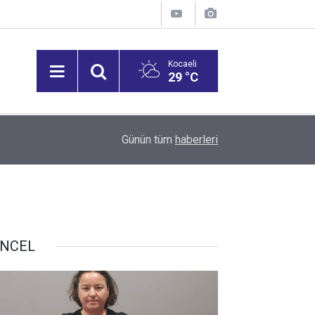
Kocaeli
29 °C
14:34
Yüksek rekolte üzüm fiyatlarını düşürdü
Günün tüm
haberleri
NCEL