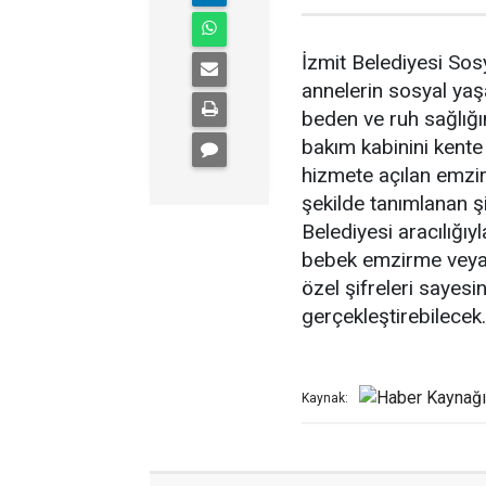
İzmit Belediyesi So
annelerin sosyal ya
beden ve ruh sağlığ
bakım kabinini kent
hizmete açılan emzi
şekilde tanımlanan şif
Belediyesi aracılığıy
bebek emzirme veya 
özel şifreleri sayesi
gerçekleştirebilecek.
Kaynak: