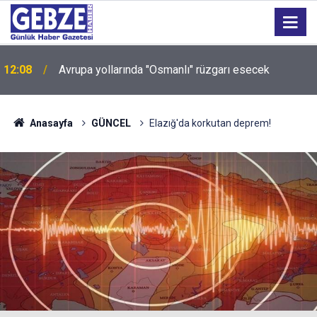
12:08
Avrupa yollarında "Osmanlı" rüzgarı esecek
Sokakları zehirleyenlere geçit yok: Kocaeli'de 6 kişi
12:04
tutuklandı!
Anasayfa
GÜNCEL
Elazığ'da korkutan deprem!