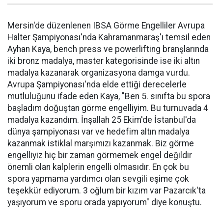
Mersin'de düzenlenen IBSA Görme Engelliler Avrupa
Halter Şampiyonası'nda Kahramanmaraş'ı temsil eden
Ayhan Kaya, bench press ve powerlifting branşlarında
iki bronz madalya, master kategorisinde ise iki altın
madalya kazanarak organizasyona damga vurdu.
Avrupa Şampiyonası'nda elde ettiği derecelerle
mutluluğunu ifade eden Kaya, "Ben 5. sınıfta bu spora
başladım doğuştan görme engelliyim. Bu turnuvada 4
madalya kazandım. İnşallah 25 Ekim'de İstanbul'da
dünya şampiyonası var ve hedefim altın madalya
kazanmak istiklal marşımızı kazanmak. Biz görme
engelliyiz hiç bir zaman görmemek engel değildir
önemli olan kalplerin engelli olmasıdır. En çok bu
spora yapmama yardımcı olan sevgili eşime çok
teşekkür ediyorum. 3 oğlum bir kızım var Pazarcık'ta
yaşıyorum ve sporu orada yapıyorum" diye konuştu.