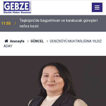
Taşköprü'de başpehlivan ve karakucak güreşleri
11:55
nefes kesti
11:45
Türkiye’den dört takım küresel sahnede
Anasayfa
GÜNCEL
DENİZKÖYÜ MUHTARLIĞINA YILDIZ
ADAY