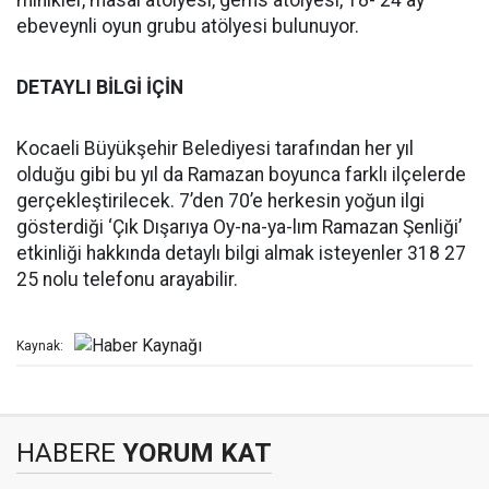
minikler, masal atölyesi, gems atölyesi, 18- 24 ay
ebeveynli oyun grubu atölyesi bulunuyor.
DETAYLI B
İ
LG
İ İÇİ
N
Kocaeli Büyükşehir Belediyesi tarafından her yıl
olduğu gibi bu yıl da Ramazan boyunca farklı ilçelerde
gerçekleştirilecek. 7’den 70’e herkesin yoğun ilgi
gösterdiği ‘Çık Dışarıya Oy-na-ya-lım Ramazan Şenliği’
etkinliği hakkında detaylı bilgi almak isteyenler 318 27
25 nolu telefonu arayabilir.
Kaynak:
HABERE
YORUM KAT