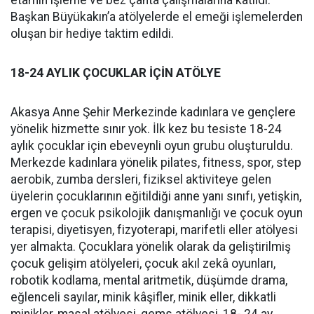
etamin işleme ve bez çanta çalışmalarına katıldı.
Başkan Büyükakın’a atölyelerde el emeği işlemelerden
oluşan bir hediye taktim edildi.
18-24 AYLIK ÇOCUKLAR İÇİ
N AT
ÖLYE
Akasya Anne Şehir Merkezinde kadınlara ve gençlere
yönelik hizmette sınır yok.
İlk kez bu tesiste 18-24
aylık çocuklar için ebeveynli oyun grubu oluşturuldu.
Merkezde kadınlara yönelik pilates, fitness, spor, step
aerobik, zumba dersleri, fiziksel aktiviteye gelen
üyelerin çocuklarının eğitildiği anne yanı sınıfı, yetişkin,
ergen ve çocuk psikolojik danışmanlığı ve çocuk oyun
terapisi, diyetisyen, fizyoterapi, marifetli eller atölyesi
yer almakta. Çocuklara yönelik olarak da geliştirilmiş
çocuk gelişim atölyeleri, çocuk akıl zekâ oyunları,
robotik kodlama, mental aritmetik, düşümde drama,
eğlenceli sayılar, minik kâşifler, minik eller, dikkatli