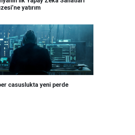
yanın ilk Yapay Zeka Sanatları
zesi’ne yatırım
ber casuslukta yeni perde