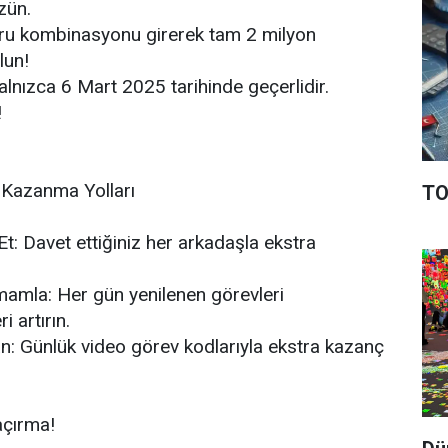
zün.
ru kombinasyonu girerek tam 2 milyon
lun!
nızca 6 Mart 2025 tarihinde geçerlidir.
!
 Kazanma Yolları
TO
Et: Davet ettiğiniz her arkadaşla ekstra
mamla: Her gün yenilenen görevleri
 artırın.
an: Günlük video görev kodlarıyla ekstra kazanç
çırma!