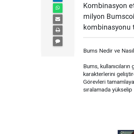
Kombinasyon etki
milyon Bumscoi
kombinasyonu t
Bums Nedir ve Nasıl 
Bums, kullanıcıları
karakterlerini gelişt
Görevleri tamamlayan
sıralamada yükselip l