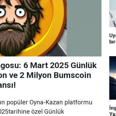
Uy
bı
gosu: 6 Mart 2025 Günlük
n ve 2 Milyon Bumscoin
nsı!
nın popüler Oyna-Kazan platformu
İn
25tarihine özel Günlük
Ya