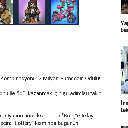
Ya
ba
 Kombinasyonu: 2 Milyon Bumscoin Ödülü!
u ile ödül kazanmak için şu adımları takip
İzm
te
n: Oyunun ana ekranından “Kolej”e tıklayın.
çin: “Lottery” kısmında bugünün