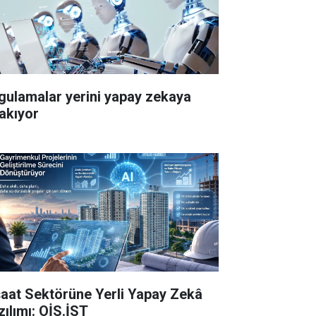
gulamalar yerini yapay zekaya
rakıyor
şaat Sektörüne Yerli Yapay Zekâ
zılımı: OİS.İST