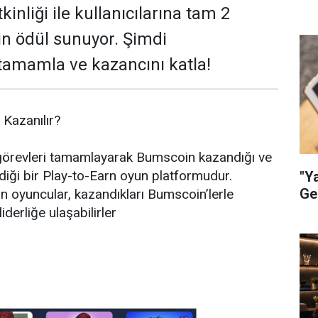
nliği ile kullanıcılarına tam 2
n ödül sunuyor. Şimdi
amamla ve kazancını katla!
Kazanılır?
n görevleri tamamlayarak Bumscoin kazandığı ve
irdiği bir Play-to-Earn oyun platformudur.
"Y
Ge
 oyuncular, kazandıkları Bumscoin’lerle
iderliğe ulaşabilirler