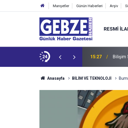
Manşetler
Günün Haberleri
Arşiv
S
RESMI İL
dit ediyor!
24
15:27
Bilişim
Anasayfa
BİLİM VE TEKNOLOJİ
Bums