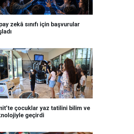
pay zekâ sınıfı için başvurular
şladı
it’te çocuklar yaz tatilini bilim ve
knolojiyle geçirdi