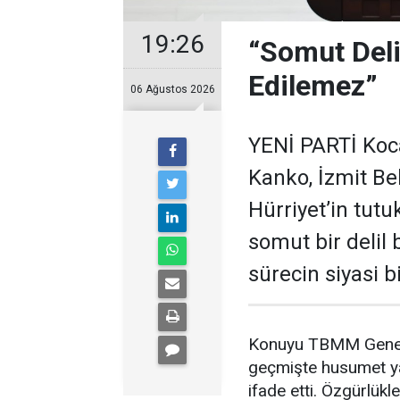
19:26
“Somut Deli
Edilemez”
06 Ağustos 2026
YENİ PARTİ Kocae
Kanko, İzmit B
Hürriyet’in tut
somut bir delil
sürecin siyasi 
Konuyu TBMM Genel K
geçmişte husumet yaş
ifade etti. Özgürlükle