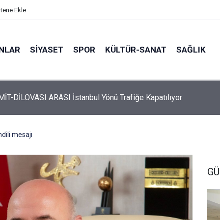
itene Ekle
ANLAR
SİYASET
SPOR
KÜLTÜR-SANAT
SAĞLIK
 Üyelerine Ticari Fırsat
dili mesajı
GÜ