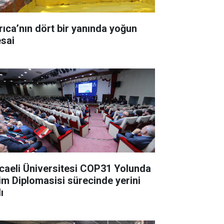
a’nın dört bir yanında yoğun
sai
caeli Üniversitesi COP31 Yolunda
lim Diplomasisi sürecinde yerini
ı