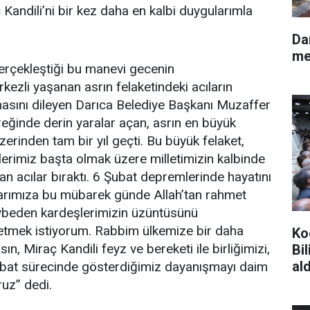
 Kandili’ni bir kez daha en kalbi duygularımla
Darıc
me
erçekleştiği bu manevi gecenin
zli yaşanan asrın felaketindeki acıların
asını dileyen Darıca Belediye Başkanı Muzaffer
üreğinde derin yaralar açan, asrın en büyük
erinden tam bir yıl geçti. Bu büyük felaket,
rimiz başta olmak üzere milletimizin kalbinde
n acılar bıraktı. 6 Şubat depremlerinde hayatını
rımıza bu mübarek günde Allah’tan rahmet
 kaybeden kardeşlerimizin üzüntüsünü
 etmek istiyorum. Rabbim ülkemize bir daha
Ko
ın, Miraç Kandili feyz ve bereketi ile birliğimizi,
Bi
ald
Şubat sürecinde gösterdiğimiz dayanışmayı daim
ruz” dedi.