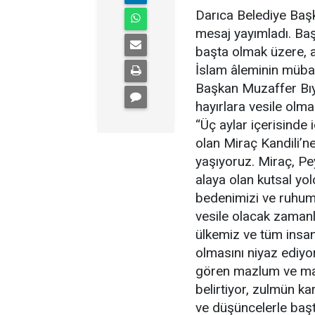
Darıca Belediye Başk
mesaj yayımladı. Ba
başta olmak üzere, a
İslam âleminin mübar
Başkan Muzaffer Bıyı
hayırlara vesile olma
“Üç aylar içerisinde
olan Miraç Kandili’n
yaşıyoruz. Miraç, Pe
alaya olan kutsal yo
bedenimizi ve ruhum
vesile olacak zamanla
ülkemiz ve tüm insanl
olmasını niyaz ediyo
gören mazlum ve ma
belirtiyor, zulmün 
ve düşüncelerle baş