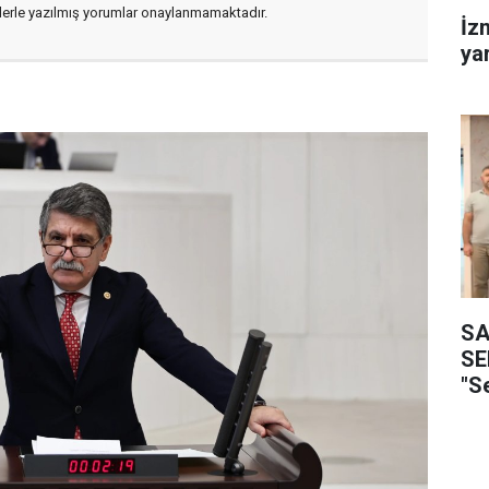
flerle yazılmış yorumlar onaylanmamaktadır.
İz
ya
SA
SE
"S