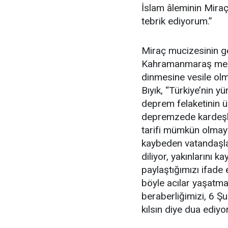
İslam âleminin Miraç
tebrik ediyorum.”
Miraç mucizesinin g
Kahramanmaraş merke
dinmesine vesile olm
Bıyık, “Türkiye’nin y
deprem felaketinin üz
depremzede kardeşle
tarifi mümkün olmaya
kaybeden vatandaşla
diliyor, yakınlarını
paylaştığımızı ifade
böyle acılar yaşatmas
beraberliğimizi, 6 
kılsın diye dua ediyo