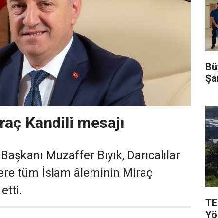
Büy
Şa
iraç Kandili mesajı
Başkanı Muzaffer Bıyık, Darıcalılar
ere tüm İslam âleminin Miraç
etti.
TEM
Yö