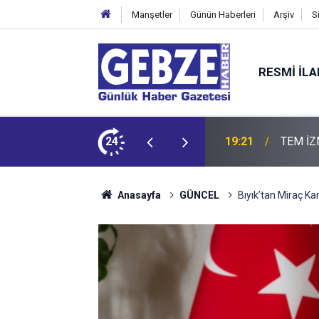
Manşetler
Günün Haberleri
Arşiv
S
RESMI İL
ZMİT-DİLOVASI ARASI İstanbul Yönü Trafiğe Kapatılıyor
24
19:20
GTO'dan
Anasayfa
GÜNCEL
Bıyık’tan Miraç Kan