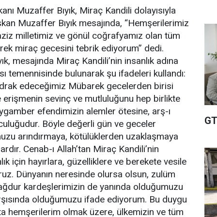
anı Muzaffer Bıyık, Miraç Kandili dolayısıyla
şkan Muzaffer Bıyık mesajında, “Hemşerilerimiz
ziz milletimiz ve gönül coğrafyamız olan tüm
ek miraç gecesini tebrik ediyorum” dedi.
k, mesajında Miraç Kandili’nin insanlık adına
sı temennisinde bulunarak şu ifadeleri kullandı:
 idrak edeceğimiz Mübarek gecelerden birisi
e erişmenin sevinç ve mutluluğunu hep birlikte
ygamber efendimizin alemler ötesine, arş-ı
GT
lculuğudur. Böyle değerli gün ve geceler
uzu arındırmaya, kötülüklerden uzaklaşmaya
rdır. Cenab-ı Allah’tan Miraç Kandili’nin
ık için hayırlara, güzelliklere ve berekete vesile
ruz. Dünyanın neresinde olursa olsun, zulüm
ğdur kardeşlerimizin de yanında olduğumuzu
karşısında olduğumuzu ifade ediyorum. Bu duygu
ta hemşerilerim olmak üzere, ülkemizin ve tüm