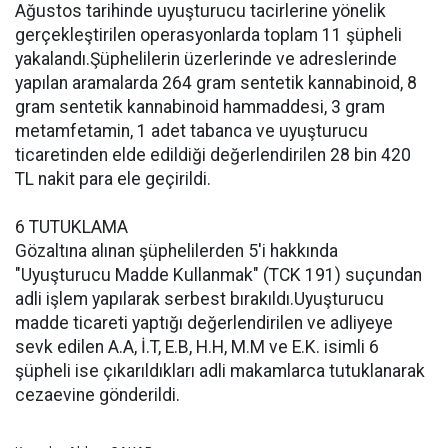
Ağustos tarihinde uyuşturucu tacirlerine yönelik
gerçekleştirilen operasyonlarda toplam 11 şüpheli
yakalandı.Şüphelilerin üzerlerinde ve adreslerinde
yapılan aramalarda 264 gram sentetik kannabinoid, 8
gram sentetik kannabinoid hammaddesi, 3 gram
metamfetamin, 1 adet tabanca ve uyuşturucu
ticaretinden elde edildiği değerlendirilen 28 bin 420
TL nakit para ele geçirildi.
6 TUTUKLAMA
Gözaltına alınan şüphelilerden 5'i hakkında
"Uyuşturucu Madde Kullanmak" (TCK 191) suçundan
adli işlem yapılarak serbest bırakıldı.Uyuşturucu
madde ticareti yaptığı değerlendirilen ve adliyeye
sevk edilen A.A, İ.T, E.B, H.H, M.M ve E.K. isimli 6
şüpheli ise çıkarıldıkları adli makamlarca tutuklanarak
cezaevine gönderildi.