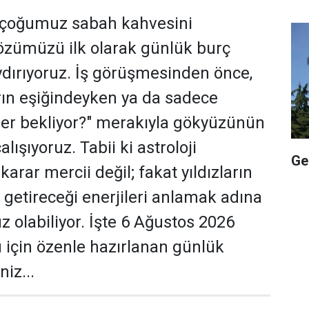
çoğumuz sabah kahvesini
zümüzü ilk olarak günlük burç
dırıyoruz. İş görüşmesinden önce,
rın eşiğindeyken ya da sadece
er bekliyor?" merakıyla gökyüzünün
lışıyoruz. Tabii ki astroloji
Ge
karar mercii değil; fakat yıldızların
etireceği enerjileri anlamak adına
uz olabiliyor. İşte 6 Ağustos 2026
için özenle hazırlanan günlük
niz...