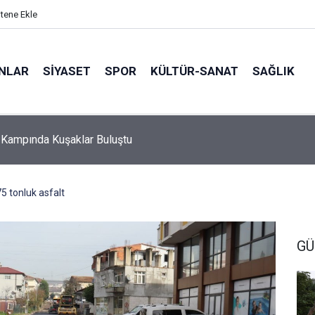
itene Ekle
ANLAR
SİYASET
SPOR
KÜLTÜR-SANAT
SAĞLIK
 Kampında Kuşaklar Buluştu
75 tonluk asfalt
GÜ