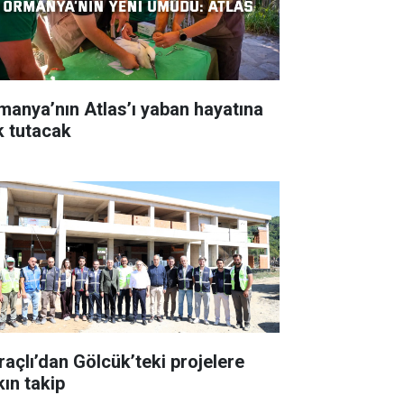
manya’nın Atlas’ı yaban hayatına
ık tutacak
raçlı’dan Gölcük’teki projelere
kın takip