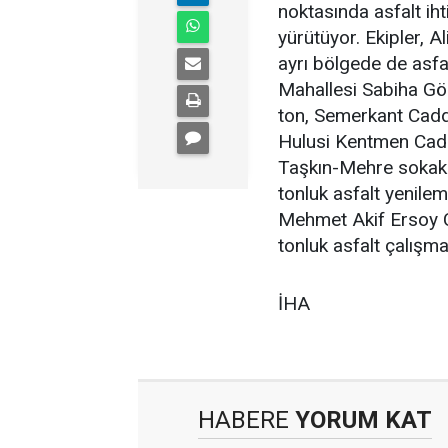
noktasında asfalt iht
yürütüyor. Ekipler, 
ayrı bölgede de asfal
Mahallesi Sabiha G
ton, Semerkant Cadd
Hulusi Kentmen Cad
Taşkın-Mehre sokakl
tonluk asfalt yenilem
Mehmet Akif Ersoy 
tonluk asfalt çalışma
İHA
HABERE
YORUM KAT