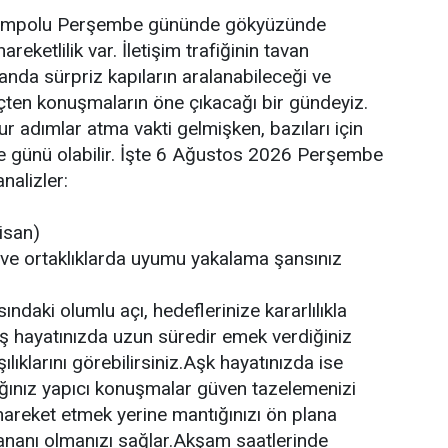
tempolu Perşembe gününde gökyüzünde
reketlilik var. İletişim trafiğinin tavan
anda sürpriz kapıların aralanabileceği ve
 içten konuşmaların öne çıkacağı bir gündeyiz.
ur adımlar atma vakti gelmişken, bazıları için
e günü olabilir. İşte 6 Ağustos 2026 Perşembe
nalizler:
isan)
de ve ortaklıklarda uyumu yakalama şansınız
ındaki olumlu açı, hedeflerinize kararlılıkla
İş hayatınızda uzun süredir emek verdiğiniz
ılıklarını görebilirsiniz.Aşk hayatınızda ise
ğınız yapıcı konuşmalar güven tazelemenizi
areket etmek yerine mantığınızı ön plana
nanı olmanızı sağlar.Akşam saatlerinde