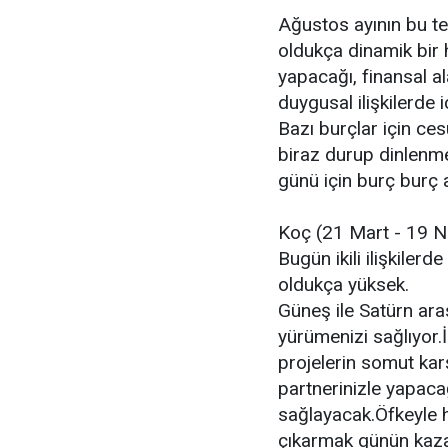
Ağustos ayının bu 
oldukça dinamik bir ha
yapacağı, finansal al
duygusal ilişkilerde
Bazı burçlar için ces
biraz durup dinlenm
günü için burç burç a
Koç (21 Mart - 19 N
Bugün ikili ilişkiler
oldukça yüksek.
Güneş ile Satürn aras
yürümenizi sağlıyor.
projelerin somut karş
partnerinizle yapaca
sağlayacak.Öfkeyle h
çıkarmak günün kaza