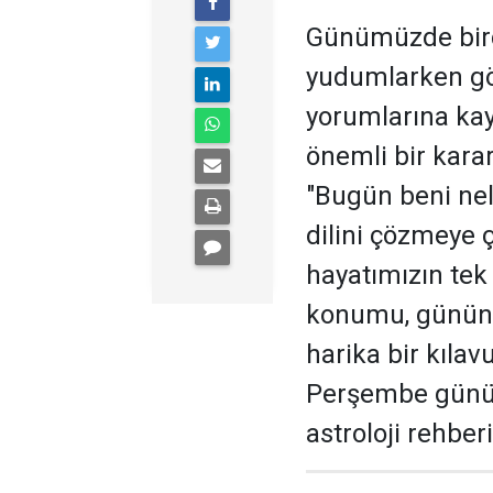
Günümüzde bir
yudumlarken gö
yorumlarına kay
önemli bir kara
"Bugün beni nel
dilini çözmeye ça
hayatımızın tek 
konumu, günün g
harika bir kılav
Perşembe günü 
astroloji rehberi