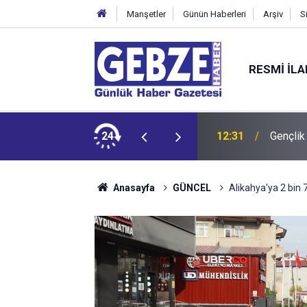
Manşetler
Günün Haberleri
Arşiv
S
RESMI İL
alyayla döndü
24
12:31
Gençlik
Anasayfa
GÜNCEL
Alikahya'ya 2 bin 