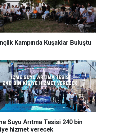
nçlik Kampında Kuşaklar Buluştu
e Suyu Arıtma Tesisi 240 bin
şiye hizmet verecek