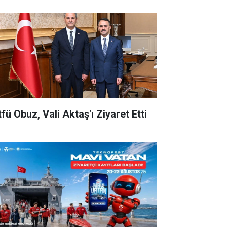
fü Obuz, Vali Aktaş'ı Ziyaret Etti