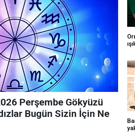
Or
ış
2026 Perşembe Gökyüzü
dızlar Bugün Sizin İçin Ne
Ba
ya