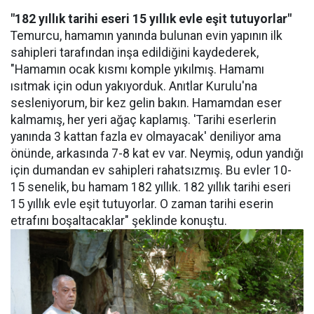
"182 yıllık tarihi eseri 15 yıllık evle eşit tutuyorlar"
Temurcu, hamamın yanında bulunan evin yapının ilk
sahipleri tarafından inşa edildiğini kaydederek,
"Hamamın ocak kısmı komple yıkılmış. Hamamı
ısıtmak için odun yakıyorduk. Anıtlar Kurulu'na
sesleniyorum, bir kez gelin bakın. Hamamdan eser
kalmamış, her yeri ağaç kaplamış. 'Tarihi eserlerin
yanında 3 kattan fazla ev olmayacak' deniliyor ama
önünde, arkasında 7-8 kat ev var. Neymiş, odun yandığı
için dumandan ev sahipleri rahatsızmış. Bu evler 10-
15 senelik, bu hamam 182 yıllık. 182 yıllık tarihi eseri
15 yıllık evle eşit tutuyorlar. O zaman tarihi eserin
etrafını boşaltacaklar" şeklinde konuştu.