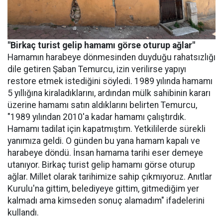
"Birkaç turist gelip hamamı görse oturup ağlar"
Hamamın harabeye dönmesinden duyduğu rahatsızlığı
dile getiren Şaban Temurcu, izin verilirse yapıyı
restore etmek istediğini söyledi. 1989 yılında hamamı
5 yıllığına kiraladıklarını, ardından mülk sahibinin kararı
üzerine hamamı satın aldıklarını belirten Temurcu,
"1989 yılından 2010'a kadar hamamı çalıştırdık.
Hamamı tadilat için kapatmıştım. Yetkililerde sürekli
yanımıza geldi. O günden bu yana hamam kapalı ve
harabeye döndü. İnsan hamama tarihi eser demeye
utanıyor. Birkaç turist gelip hamamı görse oturup
ağlar. Millet olarak tarihimize sahip çıkmıyoruz. Anıtlar
Kurulu'na gittim, belediyeye gittim, gitmediğim yer
kalmadı ama kimseden sonuç alamadım" ifadelerini
kullandı.