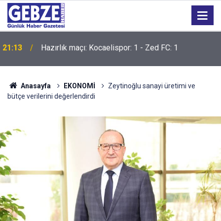
21:12
İzmit Körfezi'ni yüzerek geçtiler
Anasayfa
EKONOMİ
Zeytinoğlu sanayi üretimi ve
bütçe verilerini değerlendirdi