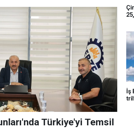
Çims
25
İş
tr
nları'nda Türkiye'yi Temsil