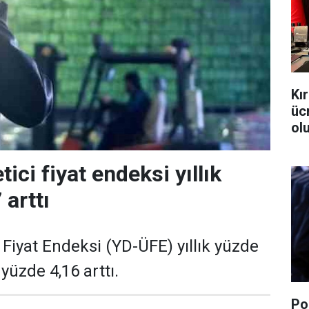
Kı
üc
ol
tici fiyat endeksi yıllık
 arttı
i Fiyat Endeksi (YD-ÜFE) yıllık yüzde
k yüzde 4,16 arttı.
Po