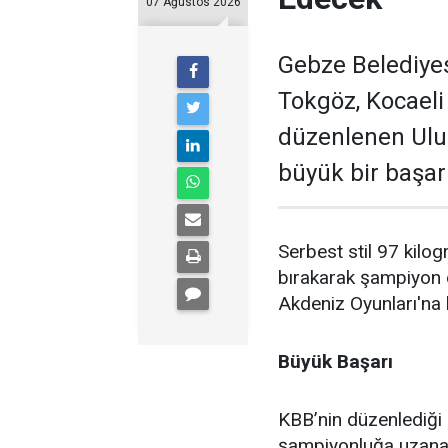
07 Ağustos 2026
Gebze Belediye
Tokgöz, Kocaeli
düzenlenen Ulu
büyük bir başarı
Serbest stil 97 kilo
bırakarak şampiyon o
Akdeniz Oyunları'na 
Büyük Başarı
KBB’nin düzenlediği
şampiyonluğa uzanan