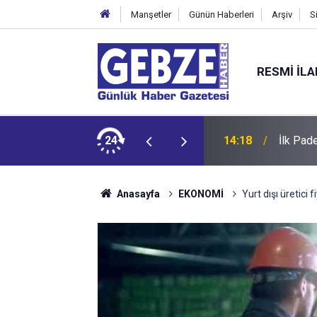
Manşetler
Günün Haberleri
Arşiv
S
RESMI İL
yı Tamamladı
24
14:18
İlk Pad
Anasayfa
EKONOMİ
Yurt dışı üretici 