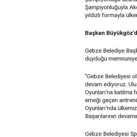
Şampiyonluğuyla Akde
yıldızlı formayla ülk
Başkan Büyükgöz'd
Gebze Belediye Başk
duyduğu memnuniyeti 
"Gebze Belediyesi o
devam ediyoruz. Ulu
Oyunları'na katılma
emeği geçen antrenör
Oyunları'nda ülkemiz
Başarılarının devamın
Gebze Belediyesi Spor