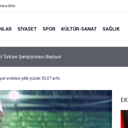
itene Ekle
ANLAR
SİYASET
SPOR
KÜLTÜR-SANAT
SAĞLIK
el Türkiye Şampiyonası Başlıyor
fiyat endeksi yıllık yüzde 35,07 arttı
EK