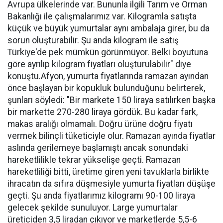
Avrupa ülkelerinde var. Bununla ilgili Tarım ve Orman
Bakanlığı ile çalışmalarımız var. Kilogramla satışta
küçük ve büyük yumurtalar aynı ambalaja girer, bu da
sorun oluşturabilir. Şu anda kilogram ile satış
Türkiye'de pek mümkün görünmüyor. Belki boyutuna
göre ayrılıp kilogram fiyatları oluşturulabilir" diye
konuştu.Afyon, yumurta fiyatlarında ramazan ayından
önce başlayan bir kopukluk bulunduğunu belirterek,
şunları söyledi: "Bir markete 150 liraya satılırken başka
bir markette 270-280 liraya gördük. Bu kadar fark,
makas aralığı olmamalı. Doğru ürüne doğru fiyatı
vermek bilinçli tüketiciyle olur. Ramazan ayında fiyatlar
aslında gerilemeye başlamıştı ancak sonundaki
hareketlilikle tekrar yükselişe geçti. Ramazan
hareketliliği bitti, üretime giren yeni tavuklarla birlikte
ihracatın da sıfıra düşmesiyle yumurta fiyatları düşüşe
geçti. Şu anda fiyatlarımız kilogramı 90-100 liraya
gelecek şekilde sunuluyor. Large yumurtalar
üreticiden 3,5 liradan çıkıyor ve marketlerde 5,5-6