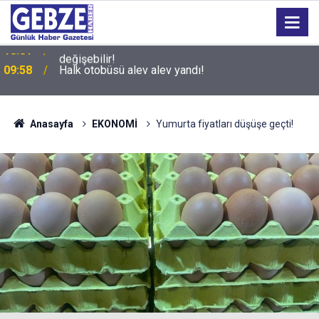
09:58
Halk otobüsü alev alev yandı!
Anasayfa
EKONOMİ
Yumurta fiyatları düşüşe geçti!