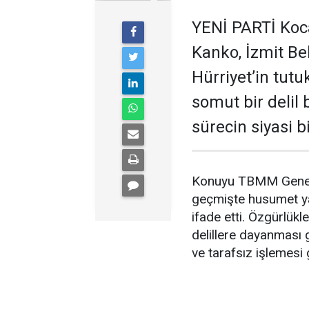
YENİ PARTİ Kocae
Kanko, İzmit B
Hürriyet’in tut
somut bir delil
sürecin siyasi 
Konuyu TBMM Genel K
geçmişte husumet yaş
ifade etti. Özgürlükle
delillere dayanması 
ve tarafsız işlemesi g