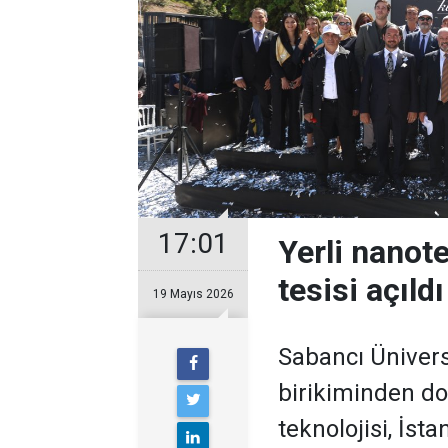
17:01
Yerli nanote
tesisi açıldı
19 Mayıs 2026
Sabancı Üniversi
birikiminden d
teknolojisi, İsta