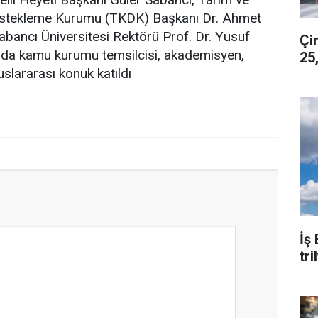
Destekleme Kurumu (TKDK) Başkanı Dr. Ahmet
Sabancı Üniversitesi Rektörü Prof. Dr. Yusuf
Çims
yıda kamu kurumu temsilcisi, akademisyen,
25
slararası konuk katıldı
İş
tr