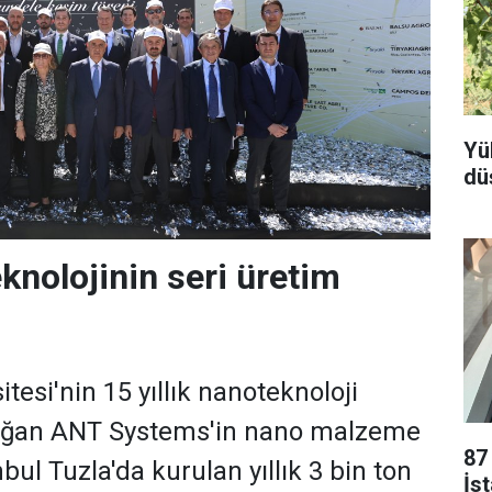
Yü
dü
knolojinin seri üretim
tesi'nin 15 yıllık nanoteknoloji
oğan ANT Systems'in nano malzeme
87
nbul Tuzla'da kurulan yıllık 3 bin ton
İs