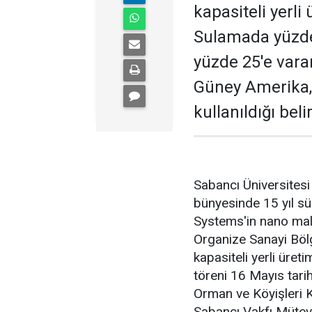
kapasiteli yerli
Sulamada yüzde
yüzde 25'e varan
Güney Amerika, 
kullanıldığı belir
Sabancı Üniversitesi
bünyesinde 15 yıl sü
Systems'in nano malz
Organize Sanayi Bölg
kapasiteli yerli üreti
töreni 16 Mayıs tari
Orman ve Köyişleri K
Sabancı Vakfı Müteve