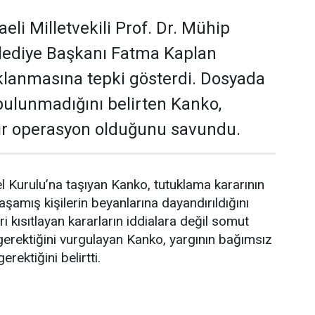
li Milletvekili Prof. Dr. Mühip
elediye Başkanı Fatma Kaplan
uklanmasına tepki gösterdi. Dosyada
 bulunmadığını belirten Kanko,
bir operasyon olduğunu savundu.
urulu’na taşıyan Kanko, tutuklama kararının
amış kişilerin beyanlarına dayandırıldığını
ri kısıtlayan kararların iddialara değil somut
gerektiğini vurgulayan Kanko, yargının bağımsız
erektiğini belirtti.