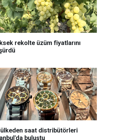
ksek rekolte üzüm fiyatlarını
şürdü
 ülkeden saat distribütörleri
tanbul'da buluştu