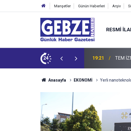
Manşetler
Günün Haberleri
Arşiv
S
RESMI İL
ZMİT-DİLOVASI ARASI İstanbul Yönü Trafiğe Kapatılıyor
24
19:20
GTO'dan
Anasayfa
EKONOMİ
Yerli nanoteknoloj