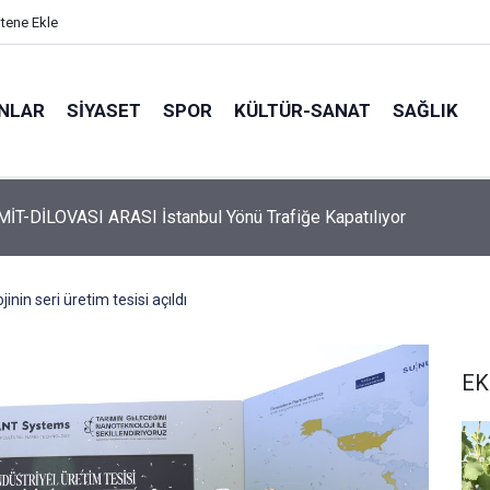
itene Ekle
ANLAR
SİYASET
SPOR
KÜLTÜR-SANAT
SAĞLIK
 Üyelerine Ticari Fırsat
inin seri üretim tesisi açıldı
EK