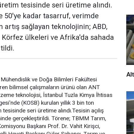
 üretim tesisinde seri üretime alındı.
 50'ye kadar tasarruf, verimde
 artış sağlayan teknolojinin; ABD,
Körfez ülkeleri ve Afrika'da sahada
tildi.
Alt
 Mühendislik ve Doğa Bilimleri Fakültesi
ren bilimsel çalışmaların ürünü olan ANT
eme teknolojisi, İstanbul Tuzla Kimya İhtisas
esi'nde (KOSB) kurulan yıllık 3 bin ton
m tesisinde seri üretime alındı.Tesisin açılış
hinde gerçekleştirildi. Törene; TBMM Tarım,
omisyonu Başkanı Prof. Dr. Vahit Kirişci,
lli Heyeti Başkanı Güler Sabancı, Tarım ve