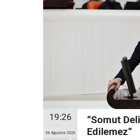
19:26
“Somut Deli
Edilemez”
06 Ağustos 2026