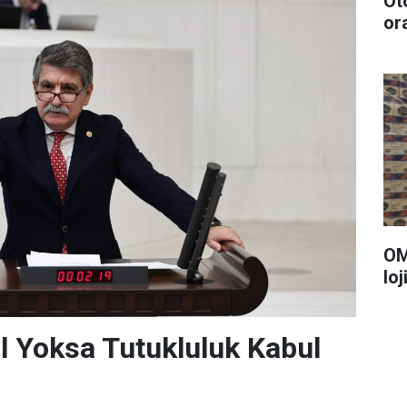
Oto
or
OMS
loj
l Yoksa Tutukluluk Kabul