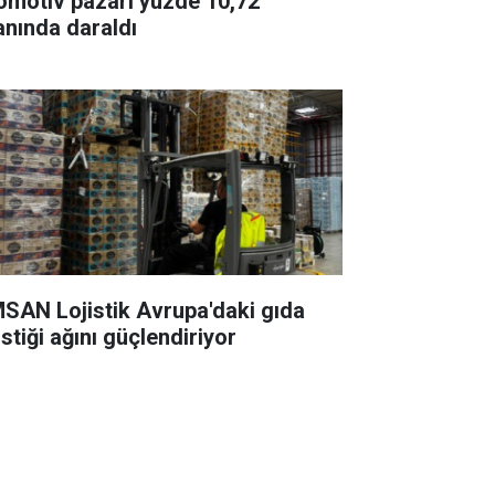
motiv pazarı yüzde 10,72
anında daraldı
AN Lojistik Avrupa'daki gıda
istiği ağını güçlendiriyor