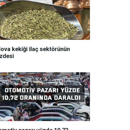
va kekiği ilaç sektörünün
zdesi