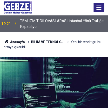
TEM İZMİT-DİLOVASI ARASI İstanbul Yönü Trafiğe
19:21
Kapatılıyor
19:20
GTO'dan Üyelerine Ticari Fırsat
Anasayfa
BİLİM VE TEKNOLOJİ
Yeni bir tehdit grubu
ortaya çıkarıldı