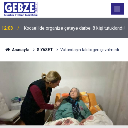
12:03
Kocaeli'de organize çeteye darbe: 8 kişi tutuklandı!
15:57
Gölcük Değirmendere'de el sanatları rüzgarı esiyor
Anasayfa
SİYASET
Vatandaşın talebi geri çevrilmedi