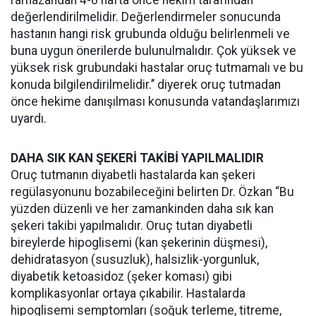
ramazandan 4-8 hafta önce hekim tarafından
değerlendirilmelidir. Değerlendirmeler sonucunda
hastanın hangi risk grubunda olduğu belirlenmeli ve
buna uygun önerilerde bulunulmalıdır. Çok yüksek ve
yüksek risk grubundaki hastalar oruç tutmamalı ve bu
konuda bilgilendirilmelidir.’’ diyerek oruç tutmadan
önce hekime danışılması konusunda vatandaşlarımızı
uyardı.
DAHA SIK KAN ŞEKERİ TAKİBİ YAPILMALIDIR
Oruç tutmanın diyabetli hastalarda kan şekeri
regülasyonunu bozabileceğini belirten Dr. Özkan “Bu
yüzden düzenli ve her zamankinden daha sık kan
şekeri takibi yapılmalıdır. Oruç tutan diyabetli
bireylerde hipoglisemi (kan şekerinin düşmesi),
dehidratasyon (susuzluk), halsizlik-yorgunluk,
diyabetik ketoasidoz (şeker koması) gibi
komplikasyonlar ortaya çıkabilir. Hastalarda
hipoglisemi semptomları (soğuk terleme, titreme,