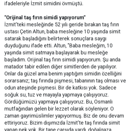
ifadeleriyle İzmit simidini övmüştü.
"Orijinal taş fırın simidi yapıyorum"
İzmit'teki mesleğinde 52 yılı geride bırakan taş fırın
ustası Çetin Altun, baba mesleğine 10 yaşında simit
satarak başladığını belirterek sonuçlara saygı
duyduğunu ifade etti. Altun, "Baba mesleğim, 10
yaşında simit satmaya başlayarak bu mesleğe
başladım. Orijinal taş fırın simidi yapıyorum. Şu anda
matador tabir edilen diğer simitlerden de yapılıyor.
Onlar da güzel ama benim yaptığım simidin özelliğini
sorarsanız; taş fırında pişmesi, tabanının taş olması ve
odun ateşinde pişmesi. Bir de katkısı yok. Sadece
soğuk su, tuz ve mayayla yapmaya çalışıyoruz.
Gördüğümüzü yapmaya çalışıyoruz. Bu, Osmanlı
mutfağından gelen bir lezzet olarak söyleniyor. O
zaman gayrimüslimler yapıyormuş. Biz de onu devam
ettiriyoruz. Bizim dışımızda İzmit'te taş fırında simit
yapan pek yok. Bir tane çarşıda vardı, doğalgaza