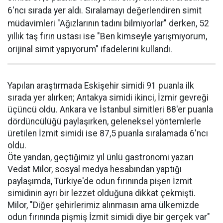
6'ncı sırada yer aldı. Sıralamayı değerlendiren simit
müdavimleri "Ağızlarının tadını bilmiyorlar" derken, 52
yıllık taş fırın ustası ise "Ben kimseyle yarışmıyorum,
orijinal simit yapıyorum" ifadelerini kullandı.
Yapılan araştırmada Eskişehir simidi 91 puanla ilk
sırada yer alırken; Antakya simidi ikinci, İzmir gevreği
üçüncü oldu. Ankara ve İstanbul simitleri 88'er puanla
dördüncülüğü paylaşırken, geleneksel yöntemlerle
üretilen İzmit simidi ise 87,5 puanla sıralamada 6'ncı
oldu.
Öte yandan, geçtiğimiz yıl ünlü gastronomi yazarı
Vedat Milor, sosyal medya hesabından yaptığı
paylaşımda, Türkiye'de odun fırınında pişen İzmit
simidinin ayrı bir lezzet olduğuna dikkat çekmişti.
Milor, "Diğer şehirlerimiz alınmasın ama ülkemizde
odun fırınında pişmiş İzmit simidi diye bir gerçek var"