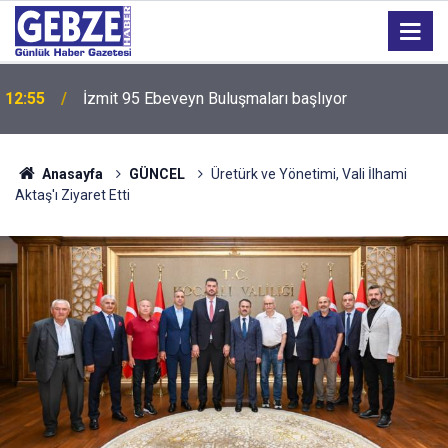
12:55
İzmit 95 Ebeveyn Buluşmaları başlıyor
Anasayfa
GÜNCEL
Üretürk ve Yönetimi, Vali İlhami
Aktaş'ı Ziyaret Etti