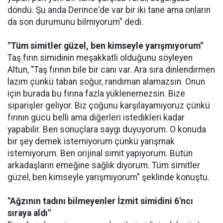
döndü. Şu anda Derince'de var bir iki tane ama onların
da son durumunu bilmiyorum" dedi.
"Tüm simitler güzel, ben kimseyle yarışmıyorum"
Taş fırın simidinin meşakkatli olduğunu söyleyen
Altun, "Taş fırının bile bir canı var. Ara sıra dinlendirmen
lazım çünkü taban soğur, randıman alamazsın. Onun
için burada bu fırına fazla yüklenemezsin. Bize
siparişler geliyor. Biz çoğunu karşılayamıyoruz çünkü
fırının gücü belli ama diğerleri istedikleri kadar
yapabilir. Ben sonuçlara saygı duyuyorum. O konuda
bir şey demek istemiyorum çünkü yarışmak
istemiyorum. Ben orijinal simit yapıyorum. Bütün
arkadaşların emeğine sağlık diyorum. Tüm simitler
güzel, ben kimseyle yarışmıyorum" şeklinde konuştu.
"Ağzının tadını bilmeyenler İzmit simidini 6'ncı
sıraya aldı"