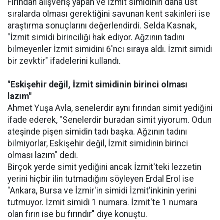
Fırından alışveriş yapan ve İzmit simidinin daha üst
sıralarda olması gerektiğini savunan kent sakinleri ise
araştırma sonuçlarını değerlendirdi. Selda Kasnak,
"İzmit simidi birinciliği hak ediyor. Ağzının tadını
bilmeyenler İzmit simidini 6'ncı sıraya aldı. İzmit simidi
bir zevktir" ifadelerini kullandı.
"Eskişehir değil, İzmit simidinin birinci olması
lazım"
Ahmet Yuşa Avla, senelerdir aynı fırından simit yediğini
ifade ederek, "Senelerdir buradan simit yiyorum. Odun
ateşinde pişen simidin tadı başka. Ağzının tadını
bilmiyorlar, Eskişehir değil, İzmit simidinin birinci
olması lazım" dedi.
Birçok yerde simit yediğini ancak İzmit'teki lezzetin
yerini hiçbir ilin tutmadığını söyleyen Erdal Erol ise
"Ankara, Bursa ve İzmir'in simidi İzmit'inkinin yerini
tutmuyor. İzmit simidi 1 numara. İzmit'te 1 numara
olan fırın ise bu fırındır" diye konuştu.