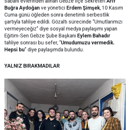
sabahı evlerinden alınan Gebze İlçe Sekreteri
Arif
Buğra Aydoğan
ve yönetici
Erdem Şimşek
, 10 Kasım
Cuma günü öğleden sonra denetimli serbestlik
şartıyla tahliye edildi. Gözaltı sürecinde “Umutlarımızı
vermeyeceğiz” diye sosyal medya paylaşımı yapan
Eğitim-Sen Gebze Şube Başkanı
Eylem Bahadır
tahliye sonrası bu sefer, “
Umudumuzu vermedik.
Hepsi bu
” diye paylaşımda bulundu.
YALNIZ BIRAKMADILAR