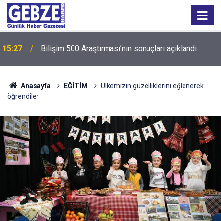
15:27
Bilişim 500 Araştırması’nın sonuçları açıklandı
Anasayfa
EĞİTİM
Ülkemizin güzelliklerini eğlenerek
öğrendiler