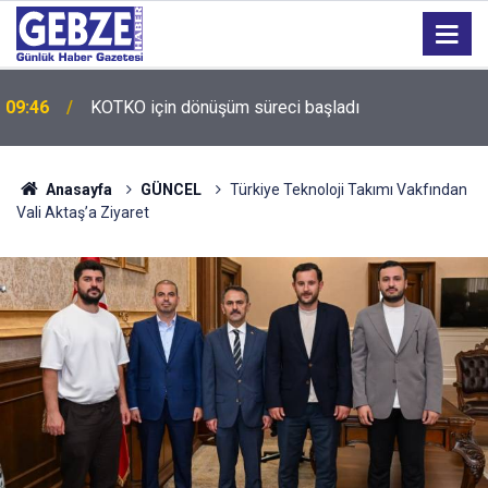
09:41
FETÖ Firarisi İhraç Albay Gölcük'te Yakalandı! ​
Anasayfa
GÜNCEL
Türkiye Teknoloji Takımı Vakfından
Vali Aktaş’a Ziyaret