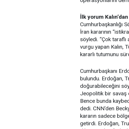
operasyonlarını derh
İlk yorum Kalın’dan
Cumhurbaşkanlığı Söz
İran kararının “istik
söyledi. “Çok tarafl
vurgu yapan Kalın, Tü
kararlı tutumunu sürd
Cumhurbaşkanı Erdoğ
bulundu. Erdoğan, Tr
doğurabileceğini söy
Jeopolitik bir savaş
Bence bunda kaybe
dedi. CNN’den Beck
kararın sadece bölgey
getirdi. Erdoğan, Tr