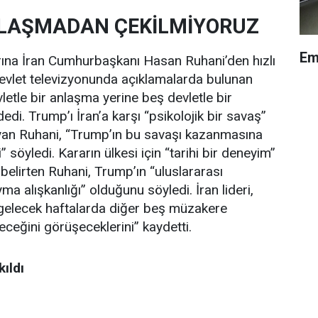
NLAŞMADAN ÇEKİLMİYORUZ
Em
rına İran Cumhurbaşkanı Hasan Ruhani’den hızlı
 devlet televizyonunda açıklamalarda bulunan
evletle bir anlaşma yerine beş devletle bir
di. Trump’ı İran’a karşı “psikolojik bir savaş”
an Ruhani, “Trump’ın bu savaşı kazanmasına
” söyledi. Kararın ülkesi için “tarihi bir deneyim”
belirten Ruhani, Trump’ın “uluslararası
yma alışkanlığı” olduğunu söyledi. İran lideri,
n gelecek haftalarda diğer beş müzakere
eceğini görüşeceklerini” kaydetti.
ıldı