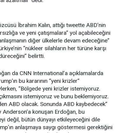
al azaltmalı” dedi.
cüsü İbrahim Kalın, attığı tweette ABD’nin
rarsızlığa ve yeni çatışmalara” yol açabileceğini
ı anlaşmanın diğer ülkelerle devam edeceğine”
rkiye’nin “nükleer silahların her türüne karşı
üreceğini” belirtti.
an da CNN International’a açıklamalarda
ump’ın bu kararının “yeni krizler”
lerken, “Bölgede yeni krizler istemiyoruz.
 çıkmasını istemiyoruz ve bunu beklemiyoruz.
den ABD olacak. Sonunda ABD kaybedecek”
y Anderson’a konuşan Erdoğan, bu
i değil, bütün dünyayı etkileyeceğini dile
ump’ın anlaşmaya saygı göstermesi gerektiğini