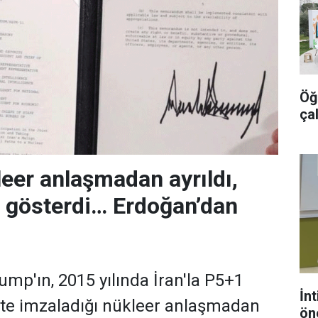
Öğr
ça
eer anlaşmadan ayrıldı,
 gösterdi… Erdoğan’dan
mp'ın, 2015 yılında İran'la P5+1
İnt
likte imzaladığı nükleer anlaşmadan
ön