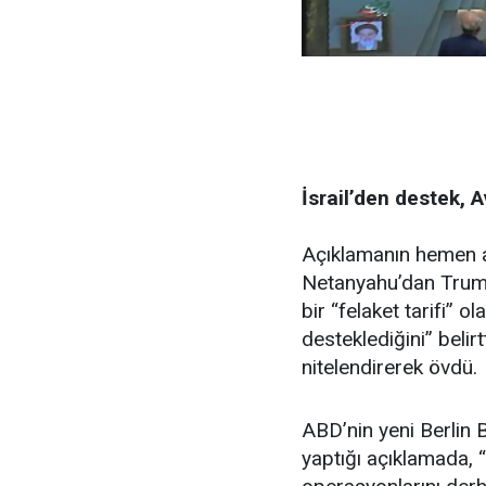
İsrail’
den destek, A
Açıklamanın hemen a
Netanyahu’dan Trump’ı
bir “felaket tarifi”
desteklediğini” belir
nitelendirerek övdü.
ABD’nin yeni Berlin 
yaptığı açıklamada, “