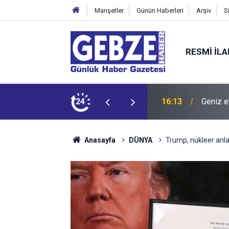
Manşetler
Günün Haberleri
Arşiv
S
RESMI İL
dit ediyor!
24
15:27
Bilişim
Anasayfa
DÜNYA
Trump, nükleer anla