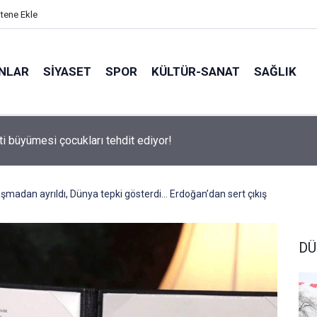
itene Ekle
ANLAR
SİYASET
SPOR
KÜLTÜR-SANAT
SAĞLIK
 500 Araştırması’nın sonuçları açıklandı
şmadan ayrıldı, Dünya tepki gösterdi… Erdoğan’dan sert çıkış
DÜ