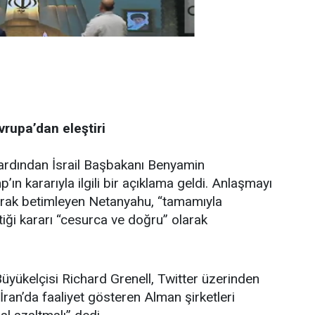
vrup
a’
dan
eleştiri
rdından İsrail Başbakanı Benyamin
n kararıyla ilgili bir açıklama geldi. Anlaşmayı
 olarak betimleyen Netanyahu, “tamamıyla
ttiği kararı “cesurca ve doğru” olarak
Büyükelçisi Richard Grenell, Twitter üzerinden
İran’da faaliyet gösteren Alman şirketleri