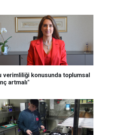
u verimliliği konusunda toplumsal
inç artmalı"