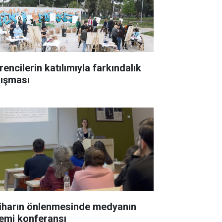
encilerin katılımıyla farkındalık
lışması
iharın önlenmesinde medyanın
emi konferansı