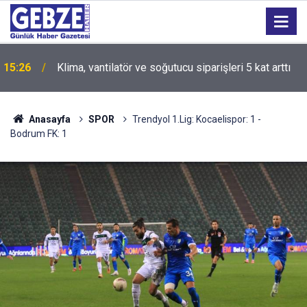
15:26
Klima, vantilatör ve soğutucu siparişleri 5 kat arttı
15:25
Teröre 40 yılda toplam 2,3 trilyon dolar harcandı
Anasayfa
SPOR
Trendyol 1.Lig: Kocaelispor: 1 -
Bodrum FK: 1