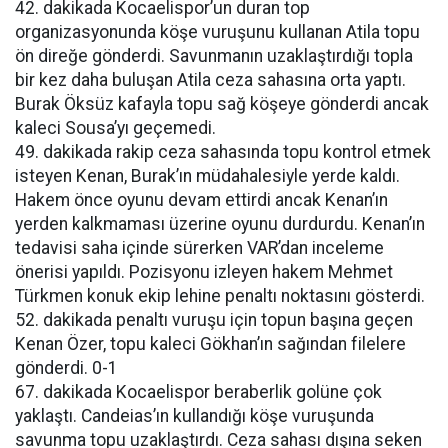
42. dakikada Kocaelispor’un duran top
organizasyonunda köşe vuruşunu kullanan Atila topu
ön direğe gönderdi. Savunmanın uzaklaştırdığı topla
bir kez daha buluşan Atila ceza sahasına orta yaptı.
Burak Öksüz kafayla topu sağ köşeye gönderdi ancak
kaleci Sousa’yı geçemedi.
49. dakikada rakip ceza sahasında topu kontrol etmek
isteyen Kenan, Burak’ın müdahalesiyle yerde kaldı.
Hakem önce oyunu devam ettirdi ancak Kenan’ın
yerden kalkmaması üzerine oyunu durdurdu. Kenan’ın
tedavisi saha içinde sürerken VAR’dan inceleme
önerisi yapıldı. Pozisyonu izleyen hakem Mehmet
Türkmen konuk ekip lehine penaltı noktasını gösterdi.
52. dakikada penaltı vuruşu için topun başına geçen
Kenan Özer, topu kaleci Gökhan’ın sağından filelere
gönderdi. 0-1
67. dakikada Kocaelispor beraberlik golüne çok
yaklaştı. Candeias’ın kullandığı köşe vuruşunda
savunma topu uzaklaştırdı. Ceza sahası dışına seken