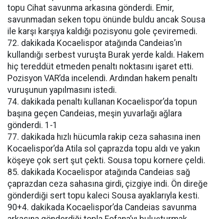
topu Cihat savunma arkasına gönderdi. Emir,
savunmadan seken topu önünde buldu ancak Sousa
ile karşı karşıya kaldığı pozisyonu gole çeviremedi.
72. dakikada Kocaelispor atağında Candeias’ın
kullandığı serbest vuruşta Burak yerde kaldı. Hakem
hiç tereddüt etmeden penaltı noktasını işaret etti.
Pozisyon VAR’da incelendi. Ardından hakem penaltı
vuruşunun yapılmasını istedi.
74. dakikada penaltı kullanan Kocaelispor’da topun
başına geçen Candeias, meşin yuvarlağı ağlara
gönderdi. 1-1
77. dakikada hızlı hücumla rakip ceza sahasına inen
Kocaelispor’da Atila sol çaprazda topu aldı ve yakın
köşeye çok sert şut çekti. Sousa topu kornere çeldi.
85. dakikada Kocaelispor atağında Candeias sağ
çaprazdan ceza sahasına girdi, çizgiye indi. Ön direğe
gönderdiği sert topu kaleci Sousa ayaklarıyla kesti.
90+4. dakikada Kocaelispor’da Candeias savunma