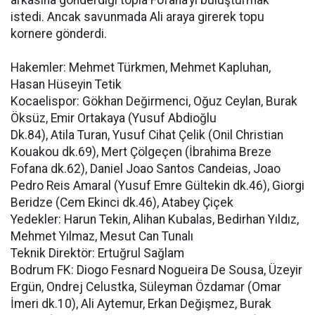
arkasına gönderdiği topla Fofana’yı buluşturmak
istedi. Ancak savunmada Ali araya girerek topu
kornere gönderdi.
Hakemler: Mehmet Türkmen, Mehmet Kapluhan,
Hasan Hüseyin Tetik
Kocaelispor: Gökhan Değirmenci, Oğuz Ceylan, Burak
Öksüz, Emir Ortakaya (Yusuf Abdioğlu
Dk.84), Atila Turan, Yusuf Cihat Çelik (Onil Christian
Kouakou dk.69), Mert Çölgeçen (İbrahima Breze
Fofana dk.62), Daniel Joao Santos Candeias, Joao
Pedro Reis Amaral (Yusuf Emre Gültekin dk.46), Giorgi
Beridze (Cem Ekinci dk.46), Atabey Çiçek
Yedekler: Harun Tekin, Alihan Kubalas, Bedirhan Yıldız,
Mehmet Yılmaz, Mesut Can Tunalı
Teknik Direktör: Ertuğrul Sağlam
Bodrum FK: Diogo Fesnard Nogueira De Sousa, Üzeyir
Ergün, Ondrej Celustka, Süleyman Özdamar (Omar
İmeri dk.10), Ali Aytemur, Erkan Değişmez, Burak