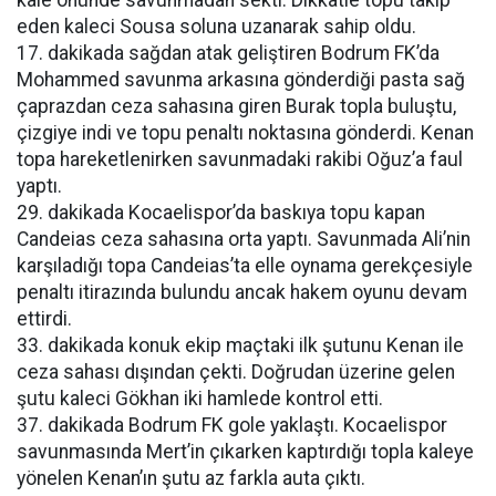
kale önünde savunmadan sekti. Dikkatle topu takip
eden kaleci Sousa soluna uzanarak sahip oldu.
17. dakikada sağdan atak geliştiren Bodrum FK’da
Mohammed savunma arkasına gönderdiği pasta sağ
çaprazdan ceza sahasına giren Burak topla buluştu,
çizgiye indi ve topu penaltı noktasına gönderdi. Kenan
topa hareketlenirken savunmadaki rakibi Oğuz’a faul
yaptı.
29. dakikada Kocaelispor’da baskıya topu kapan
Candeias ceza sahasına orta yaptı. Savunmada Ali’nin
karşıladığı topa Candeias’ta elle oynama gerekçesiyle
penaltı itirazında bulundu ancak hakem oyunu devam
ettirdi.
33. dakikada konuk ekip maçtaki ilk şutunu Kenan ile
ceza sahası dışından çekti. Doğrudan üzerine gelen
şutu kaleci Gökhan iki hamlede kontrol etti.
37. dakikada Bodrum FK gole yaklaştı. Kocaelispor
savunmasında Mert’in çıkarken kaptırdığı topla kaleye
yönelen Kenan’ın şutu az farkla auta çıktı.