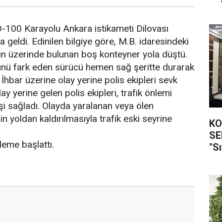
 D-100 Karayolu Ankara istikameti Dilovası
eldi. Edinilen bilgiye göre, M.B. idaresindeki
rın üzerinde bulunan boş konteyner yola düştü.
nü fark eden sürücü hemen sağ şeritte durarak
 İhbar üzerine olay yerine polis ekipleri sevk
ay yerine gelen polis ekipleri, trafik önlemi
işi sağladı. Olayda yaralanan veya ölen
 yoldan kaldırılmasıyla trafik eski seyrine
KO
SEFER
eleme başlattı.
"Sı