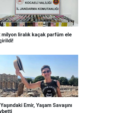
milyon liralık kaçak parfüm ele
irildi!
ndaki Emir, Yaşam Savaşını
ybetti