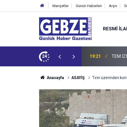
Manşetler
Günün Haberleri
Arşiv
S
RESMI İL
ZMİT-DİLOVASI ARASI İstanbul Yönü Trafiğe Kapatılıyor
24
19:20
GTO'dan
Anasayfa
ASAYİŞ
Tırın üzerinden kon