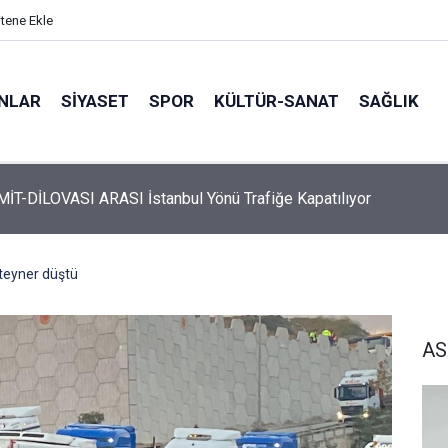
itene Ekle
ANLAR
SİYASET
SPOR
KÜLTÜR-SANAT
SAĞLIK
 Üyelerine Ticari Fırsat
teyner düştü
AS