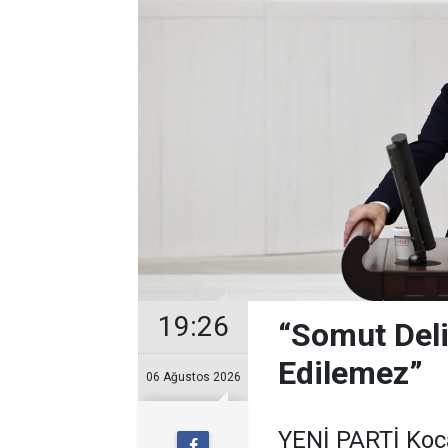
19:26
“Somut Deli
Edilemez”
06 Ağustos 2026
YENİ PARTİ Kocae