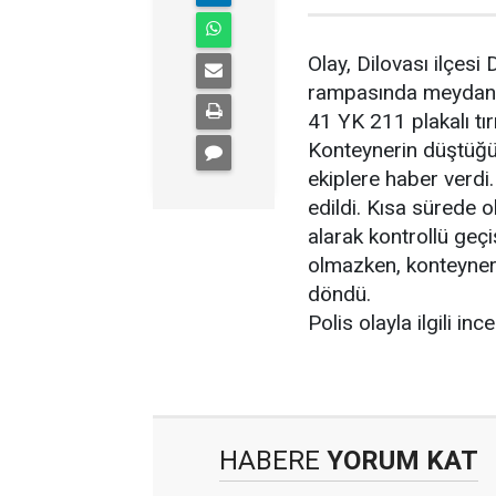
Olay, Dilovası ilçesi
rampasında meydana g
41 YK 211 plakalı tı
Konteynerin düştüğü
ekiplere haber verdi.
edildi. Kısa sürede ol
alarak kontrollü geç
olmazken, konteynerin
döndü.
Polis olayla ilgili inc
HABERE
YORUM KAT