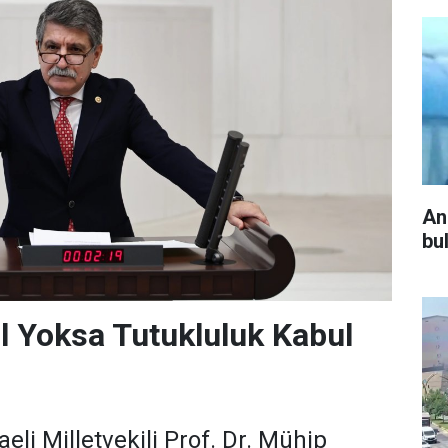
An
bu
l Yoksa Tutukluluk Kabul
li Milletvekili Prof. Dr. Mühip