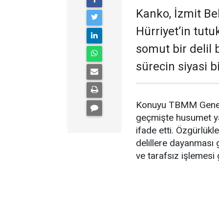
Kanko, İzmit B
Hürriyet’in tut
somut bir delil
sürecin siyasi 
Konuyu TBMM Genel K
geçmişte husumet yaş
ifade etti. Özgürlükle
delillere dayanması 
ve tarafsız işlemesi g