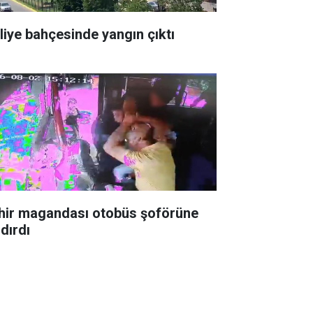
liye bahçesinde yangın çıktı
hir magandası otobüs şoförüne
dırdı