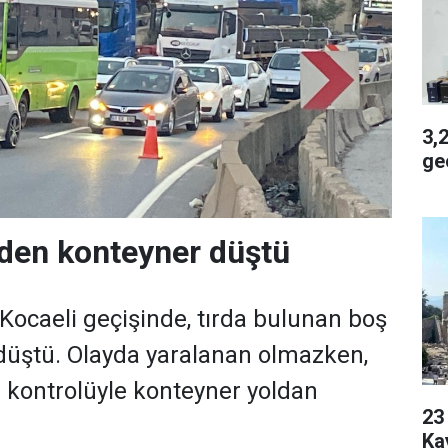
3,2 
geç
nden konteyner düştü
Kocaeli geçişinde, tırda bulunan boş
düştü. Olayda yaralanan olmazken,
n kontrolüyle konteyner yoldan
23 Yaşı
Ka