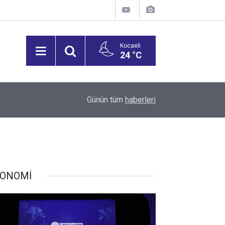
Kocaeli
24 °C
15:26
Günün tüm
haberleri
Klima, vantilatör ve soğutucu siparişleri 5 kat ar
ONOMİ