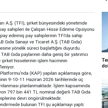
arı A.Ş. (TFI), şirket bünyesindeki yönetimde
ay sahipleri ile Çalışan Hisse Edinme Opsiyonu
ay edinmiş pay sahiplerinin TFI'da sahip
TAB Gıda Sanayi ve Ticaret A.Ş. (TAB Gıda)
lmesine yönelik süreci başlattığını duyurdu.
 TAB Gıda paylarının daha geniş bir yatırımcı
Teröre
e şirket hisselerinin işlem hacminin
do
leniyor.
latformu'nda (KAP) yapılan açıklamaya göre,
inin 9-10-11 Haziran 2026 tarihlerinde üç
mlanması planlanmaktadır. İşlem kapsamında
lyon 797 bin 441 TL nominal değerli TAB Gıda
sahiplerine devri öngörülmektedir.
lendirmede bulunan TFI şu açıklamayı yaptı: