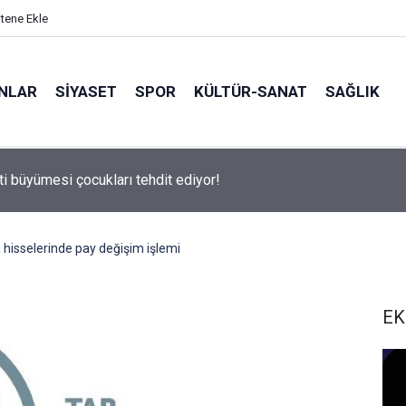
itene Ekle
ANLAR
SİYASET
SPOR
KÜLTÜR-SANAT
SAĞLIK
 500 Araştırması’nın sonuçları açıklandı
 hisselerinde pay değişim işlemi
EK