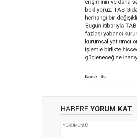
erişiminin ve daha s
bekliyoruz. TAB Gıda
herhangi bir değişikl
Bugün itibarıyla TAB
fazlası yabancı kuru
kurumsal yatırımcı o
işlemle birlikte hissed
güçleneceğine inanıy
iha
Kaynak:
HABERE
YORUM KAT