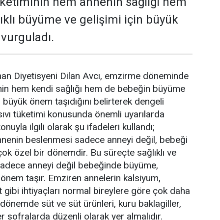
 tüketiminin hem annenin sağlığı hem
ıklı büyüme ve gelişimi için büyük
 vurguladı.
man Diyetisyeni Dilan Avcı, emzirme döneminde
nin hem kendi sağlığı hem de bebeğin büyüme
n büyük önem taşıdığını belirterek dengeli
sıvı tüketimi konusunda önemli uyarılarda
nuyla ilgili olarak şu ifadeleri kullandı;
enin beslenmesi sadece anneyi değil, bebeği
çok özel bir dönemdir. Bu süreçte sağlıklı ve
adece anneyi değil bebeğinde büyüme,
 önem taşır. Emziren annelerin kalsiyum,
 gibi ihtiyaçları normal bireylere göre çok daha
u dönemde süt ve süt ürünleri, kuru baklagiller,
 sofralarda düzenli olarak yer almalıdır.