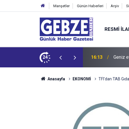
Manşetler
Günün Haberleri
Arşiv
S
RESMI İL
dit ediyor!
24
15:27
Bilişim
Anasayfa
EKONOMİ
TFI'dan TAB Gıda