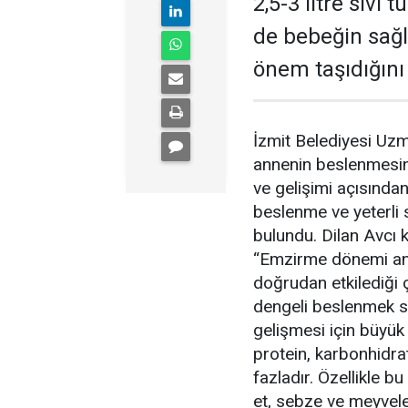
2,5-3 litre sıvı
de bebeğin sağl
önem taşıdığını
İzmit Belediyesi Uz
annenin beslenmesi
ve gelişimi açısında
beslenme ve yeterli 
bulundu. Dilan Avcı ko
“Emzirme dönemi ann
doğrudan etkilediği 
dengeli beslenmek s
gelişmesi için büyük
protein, karbonhidrat
fazladır. Özellikle b
et, sebze ve meyveler