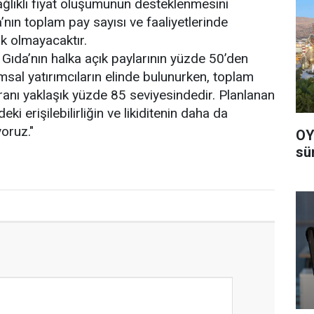
ağlıklı fiyat oluşumunun desteklenmesini
’nın toplam pay sayısı ve faaliyetlerinde
ik olmayacaktır.
 Gıda’nın halka açık paylarının yüzde 50’den
msal yatırımcıların elinde bulunurken, toplam
ranı yaklaşık yüzde 85 seviyesindedir. Planlanan
eki erişilebilirliğin ve likiditenin daha da
oruz."
OYAK
sü