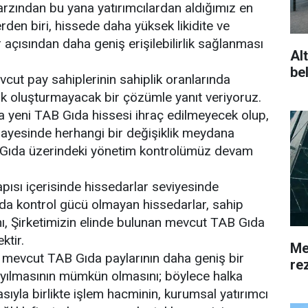
arzından bu yana yatırımcılardan aldığımız en
erden biri, hissede daha yüksek likidite ve
 açısından daha geniş erişilebilirlik sağlanması
Alt
bel
cut pay sahiplerinin sahiplik oranlarında
lik oluşturmayacak bir çözümle yanıt veriyoruz.
 yeni TAB Gıda hissesi ihraç edilmeyecek olup,
mayesinde herhangi bir değişiklik meydana
Gıda üzerindeki yönetim kontrolümüz devam
apısı içerisinde hissedarlar seviyesinde
’da kontrol gücü olmayan hissedarlar, sahip
ını, Şirketimizin elinde bulunan mevcut TAB Gıda
ktir.
Me
mevcut TAB Gıda paylarının daha geniş bir
rez
ayılmasının mümkün olmasını; böylece halka
asıyla birlikte işlem hacminin, kurumsal yatırımcı