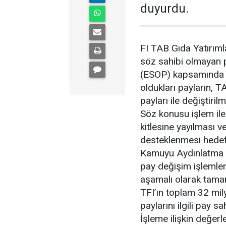
duyurdu.
FI TAB Gıda Yatırıml
söz sahibi olmayan p
(ESOP) kapsamında p
oldukları payların, 
payları ile değiştiri
Söz konusu işlem ile
kitlesine yayılması v
desteklenmesi hedef
Kamuyu Aydınlatma P
pay değişim işlemler
aşamalı olarak tama
TFI’ın toplam 32 mi
paylarını ilgili pay 
İşleme ilişkin değer