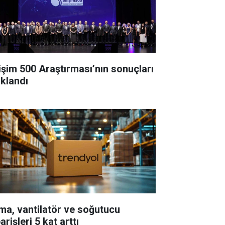
lişim 500 Araştırması’nın sonuçları
ıklandı
a, vantilatör ve soğutucu
arişleri 5 kat arttı