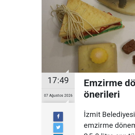
17:49
Emzirme dö
önerileri
07 Ağustos 2026
İzmit Belediyes
emzirme dönem