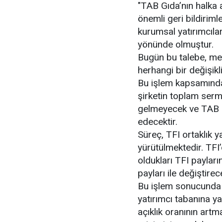
"TAB Gıda’nın halka 
önemli geri bildiriml
kurumsal yatırımcılar
yönünde olmuştur.
Bugün bu talebe, mev
herhangi bir değişik
Bu işlem kapsamında
şirketin toplam ser
gelmeyecek ve TAB 
edecektir.
Süreç, TFI ortaklık y
yürütülmektedir. TFI
oldukları TFI paylar
payları ile değiştirece
Bu işlem sonucunda 
yatırımcı tabanına y
açıklık oranının artm