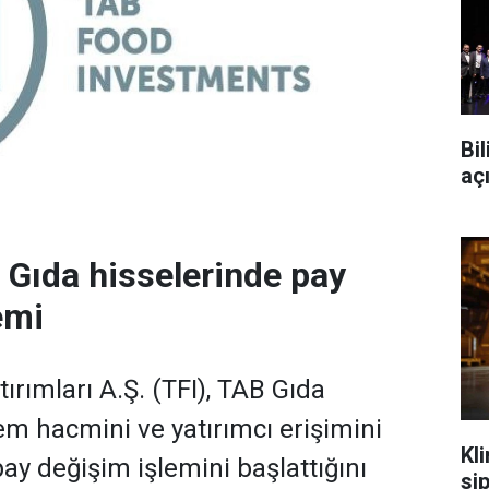
Bi
aç
 Gıda hisselerinde pay
emi
ırımları A.Ş. (TFI), TAB Gıda
em hacmini ve yatırımcı erişimini
Klim
ay değişim işlemini başlattığını
sip