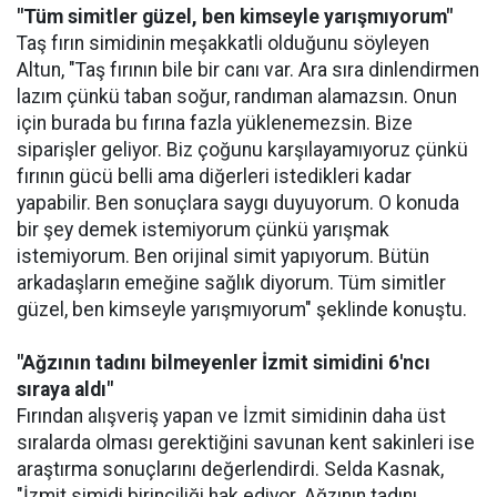
"Tüm simitler güzel, ben kimseyle yarışmıyorum"
Taş fırın simidinin meşakkatli olduğunu söyleyen
Altun, "Taş fırının bile bir canı var. Ara sıra dinlendirmen
lazım çünkü taban soğur, randıman alamazsın. Onun
için burada bu fırına fazla yüklenemezsin. Bize
siparişler geliyor. Biz çoğunu karşılayamıyoruz çünkü
fırının gücü belli ama diğerleri istedikleri kadar
yapabilir. Ben sonuçlara saygı duyuyorum. O konuda
bir şey demek istemiyorum çünkü yarışmak
istemiyorum. Ben orijinal simit yapıyorum. Bütün
arkadaşların emeğine sağlık diyorum. Tüm simitler
güzel, ben kimseyle yarışmıyorum" şeklinde konuştu.
"Ağzının tadını bilmeyenler İzmit simidini 6'ncı
sıraya aldı"
Fırından alışveriş yapan ve İzmit simidinin daha üst
sıralarda olması gerektiğini savunan kent sakinleri ise
araştırma sonuçlarını değerlendirdi. Selda Kasnak,
"İzmit simidi birinciliği hak ediyor. Ağzının tadını