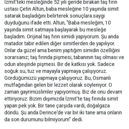
İzmit'teki mesleğinde 52 yılı geride bırakan taş fırın
ustası Çetin Altun, baba mesleğine 10 yaşında simit
satarak başladığını belirterek sonuçlara saygı
duyduğunu ifade etti. Altun, "Baba mesleğim, 10
yaşında simit satmaya başlayarak bu mesleğe
başladım. Orijinal taş fırın simidi yapıyorum. Şu anda
matador tabir edilen diğer simitlerden de yapılıyor.
Onlar da güzel ama benim yaptığım simidin özelliğini
sorarsanız; taş fırında pişmesi, tabanının taş olması ve
odun ateşinde pişmesi. Bir de katkısı yok. Sadece
soğuk su, tuz ve mayayla yapmaya çalışıyoruz.
Gördüğümüzü yapmaya çalışıyoruz. Bu, Osmanlı
mutfağından gelen bir lezzet olarak söyleniyor. O
zaman gayrimüslimler yapıyormuş. Biz de onu devam
ettiriyoruz. Bizim dışımızda İzmit'te taş fırında simit
yapan pek yok. Bir tane çarşıda vardı, doğalgaza
döndü. Şu anda Derince'de var bir iki tane ama onların
da son durumunu bilmiyorum" dedi.