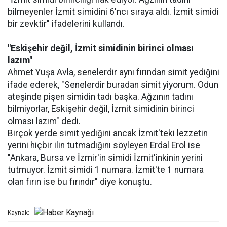
bilmeyenler İzmit simidini 6'ncı sıraya aldı. İzmit simidi
bir zevktir" ifadelerini kullandı.
"Eskişehir değil, İzmit simidinin birinci olması
lazım"
Ahmet Yuşa Avla, senelerdir aynı fırından simit yediğini
ifade ederek, "Senelerdir buradan simit yiyorum. Odun
ateşinde pişen simidin tadı başka. Ağzının tadını
bilmiyorlar, Eskişehir değil, İzmit simidinin birinci
olması lazım" dedi.
Birçok yerde simit yediğini ancak İzmit'teki lezzetin
yerini hiçbir ilin tutmadığını söyleyen Erdal Erol ise
"Ankara, Bursa ve İzmir'in simidi İzmit'inkinin yerini
tutmuyor. İzmit simidi 1 numara. İzmit'te 1 numara
olan fırın ise bu fırındır" diye konuştu.
Kaynak: