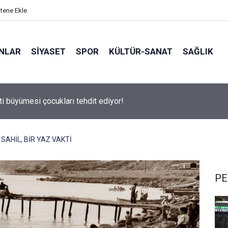
itene Ekle
ANLAR
SİYASET
SPOR
KÜLTÜR-SANAT
SAĞLIK
 500 Araştırması’nın sonuçları açıklandı
SAHİL, BİR YAZ VAKTİ
PE