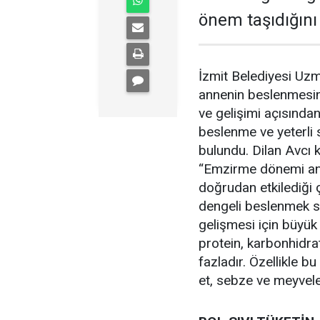
önem taşıdığını
İzmit Belediyesi Uz
annenin beslenmesi
ve gelişimi açısında
beslenme ve yeterli 
bulundu. Dilan Avcı ko
“Emzirme dönemi ann
doğrudan etkilediği 
dengeli beslenmek s
gelişmesi için büyük
protein, karbonhidrat
fazladır. Özellikle b
et, sebze ve meyveler