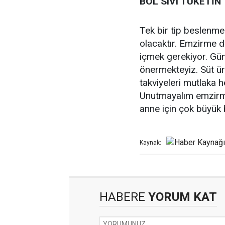
BOL SIVI TÜKETİN
Tek bir tip beslenme
olacaktır. Emzirme d
içmek gerekiyor. Günd
önermekteyiz. Süt üret
takviyeleri mutlaka h
Unutmayalım emzir
anne için çok büyük b
Kaynak:
HABERE
YORUM KAT