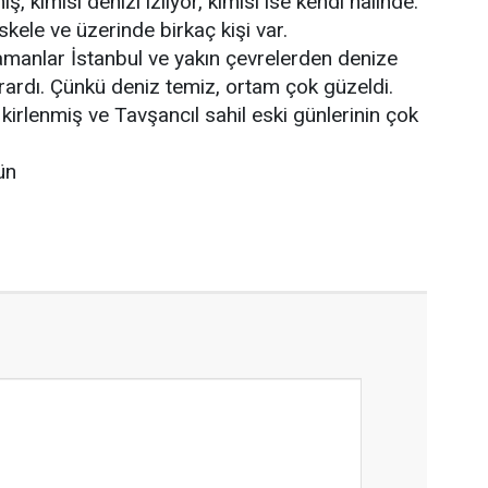
, kimisi denizi izliyor, kimisi ise kendi halinde.
kele ve üzerinde birkaç kişi var.
zamanlar İstanbul ve yakın çevrelerden denize
ğrardı. Çünkü deniz temiz, ortam çok güzeldi.
kirlenmiş ve Tavşancıl sahil eski günlerinin çok
ün