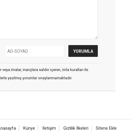
veya imalar, inançlara saldırı içeren, imla kuralları ile
flerle yazılmış yorumlar onaylanmamaktadır.
nasayfa
Künye
İletişim
Gizlilik İlkeleri
Sitene Ekle