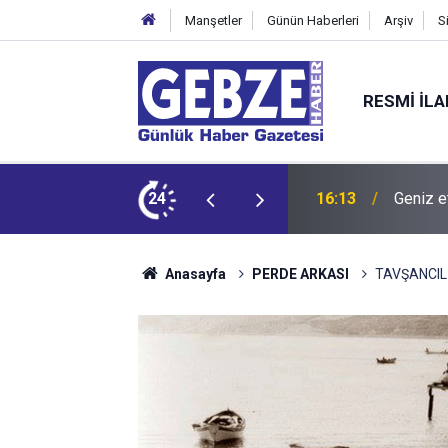
Manşetler
Günün Haberleri
Arşiv
S
RESMI İL
dit ediyor!
24
15:27
Bilişim
Anasayfa
PERDE ARKASI
TAVŞANCIL 