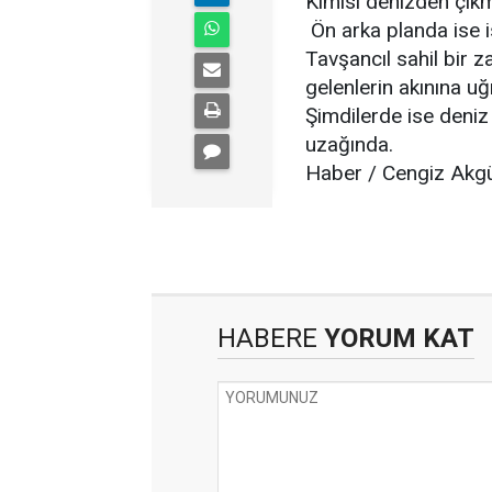
Kimisi denizden çıkmış
Ön arka planda ise is
Tavşancıl sahil bir 
gelenlerin akınına u
Şimdilerde ise deniz 
uzağında.
Haber / Cengiz Akg
HABERE
YORUM KAT