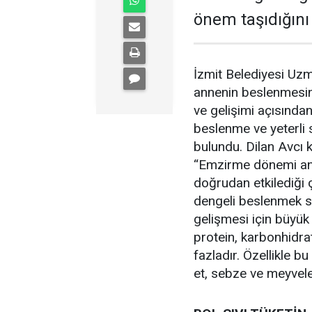
önem taşıdığını
İzmit Belediyesi Uz
annenin beslenmesi
ve gelişimi açısında
beslenme ve yeterli 
bulundu. Dilan Avcı ko
“Emzirme dönemi ann
doğrudan etkilediği 
dengeli beslenmek s
gelişmesi için büyük
protein, karbonhidrat
fazladır. Özellikle b
et, sebze ve meyveler