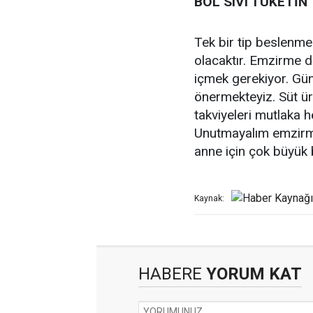
BOL SIVI TÜKETİN
Tek bir tip beslenme
olacaktır. Emzirme d
içmek gerekiyor. Günd
önermekteyiz. Süt üret
takviyeleri mutlaka h
Unutmayalım emzir
anne için çok büyük b
Kaynak:
HABERE
YORUM KAT