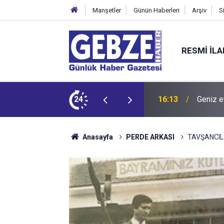
Manşetler
Günün Haberleri
Arşiv
S
RESMI İL
dit ediyor!
24
15:27
Bilişim
Anasayfa
PERDE ARKASI
TAVŞANCIL