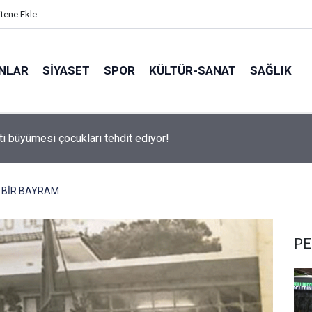
itene Ekle
ANLAR
SİYASET
SPOR
KÜLTÜR-SANAT
SAĞLIK
 500 Araştırması’nın sonuçları açıklandı
 BİR BAYRAM
PE