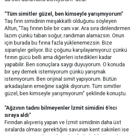
"Tüm simitler güzel, ben kimseyle yarışmıyorum"
Taş fırın simidinin meşakkatli olduğunu söyleyen
Altun, "Taş fırının bile bir canı var. Ara sıra dinlendirmen
lazım çünkü taban soğur, randıman alamazsın. Onun
için burada bu fırına fazla yüklenemezsin. Bize
siparişler geliyor. Biz çoğunu karşılayamıyoruz çünkü
fırının gücü belli ama diğerleri istedikleri kadar
yapabilir. Ben sonuçlara saygı duyuyorum. O konuda
bir şey demek istemiyorum çünkü yarışmak
istemiyorum. Ben orijinal simit yapıyorum. Bütün
arkadaşların emeğine sağlık diyorum. Tüm simitler
güzel, ben kimseyle yarışmıyorum" şeklinde konuştu.
"Ağzının tadını bilmeyenler İzmit simidini 6'ncı
sıraya aldı"
Fırından alışveriş yapan ve İzmit simidinin daha üst
sıralarda olması gerektiğini savunan kent sakinleri ise