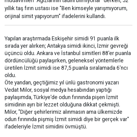
müdavimleri "Ağızlarının tadını bilmiyorlar" derken, 52
yıllık taş fırın ustası ise "Ben kimseyle yarışmıyorum,
orijinal simit yapıyorum" ifadelerini kullandı.
Yapılan araştırmada Eskişehir simidi 91 puanla ilk
sırada yer alırken; Antakya simidi ikinci, İzmir gevreği
üçüncü oldu. Ankara ve İstanbul simitleri 88'er puanla
dördüncülüğü paylaşırken, geleneksel yöntemlerle
üretilen İzmit simidi ise 87,5 puanla sıralamada 6'ncı
oldu.
Öte yandan, geçtiğimiz yıl ünlü gastronomi yazarı
Vedat Milor, sosyal medya hesabından yaptığı
paylaşımda, Türkiye'de odun fırınında pişen İzmit
simidinin ayrı bir lezzet olduğuna dikkat çekmişti.
Milor, "Diğer şehirlerimiz alınmasın ama ülkemizde
odun fırınında pişmiş İzmit simidi diye bir gerçek var"
ifadeleriyle İzmit simidini övmüştü.