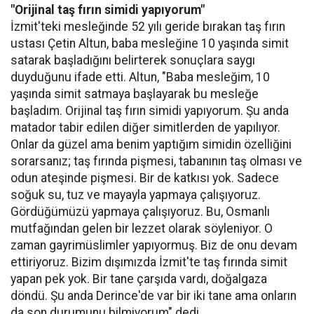
"Orijinal taş fırın simidi yapıyorum"
İzmit'teki mesleğinde 52 yılı geride bırakan taş fırın
ustası Çetin Altun, baba mesleğine 10 yaşında simit
satarak başladığını belirterek sonuçlara saygı
duyduğunu ifade etti. Altun, "Baba mesleğim, 10
yaşında simit satmaya başlayarak bu mesleğe
başladım. Orijinal taş fırın simidi yapıyorum. Şu anda
matador tabir edilen diğer simitlerden de yapılıyor.
Onlar da güzel ama benim yaptığım simidin özelliğini
sorarsanız; taş fırında pişmesi, tabanının taş olması ve
odun ateşinde pişmesi. Bir de katkısı yok. Sadece
soğuk su, tuz ve mayayla yapmaya çalışıyoruz.
Gördüğümüzü yapmaya çalışıyoruz. Bu, Osmanlı
mutfağından gelen bir lezzet olarak söyleniyor. O
zaman gayrimüslimler yapıyormuş. Biz de onu devam
ettiriyoruz. Bizim dışımızda İzmit'te taş fırında simit
yapan pek yok. Bir tane çarşıda vardı, doğalgaza
döndü. Şu anda Derince'de var bir iki tane ama onların
da son durumunu bilmiyorum" dedi.