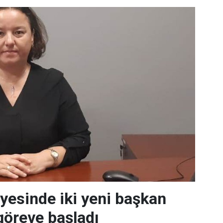
iyesinde iki yeni başkan
göreve başladı