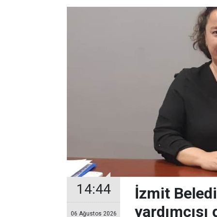
14:44
İzmit Beled
yardımcısı 
06 Ağustos 2026