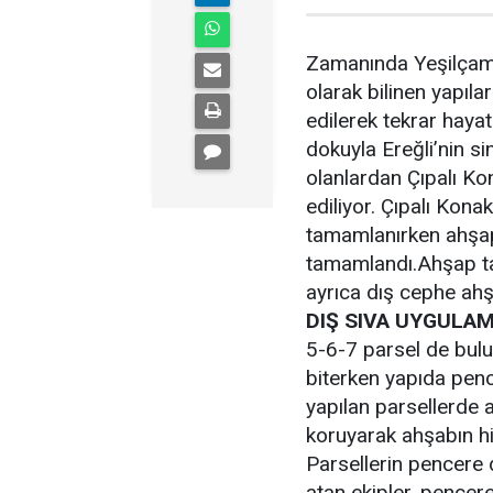
Zamanında Yeşilçam f
olarak bilinen yapıl
edilerek tekrar hayat
dokuyla Ereğli’nin si
olanlardan Çıpalı Ko
ediliyor. Çıpalı Kon
tamamlanırken ahşap
tamamlandı.Ahşap ta
ayrıca dış cephe ahş
DIŞ SIVA UYGULA
5-6-7 parsel de bulu
biterken yapıda pen
yapılan parsellerde 
koruyarak ahşabın h
Parsellerin pencere 
atan ekipler, pence