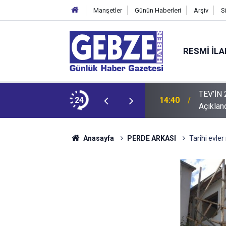
Manşetler
Günün Haberleri
Arşiv
S
RESMI İL
AFINA ZİYARET: "Sektörde Adalet
TEV’İN 2026–2
24
14:40
Açıklan
Anasayfa
PERDE ARKASI
Tarihi evler