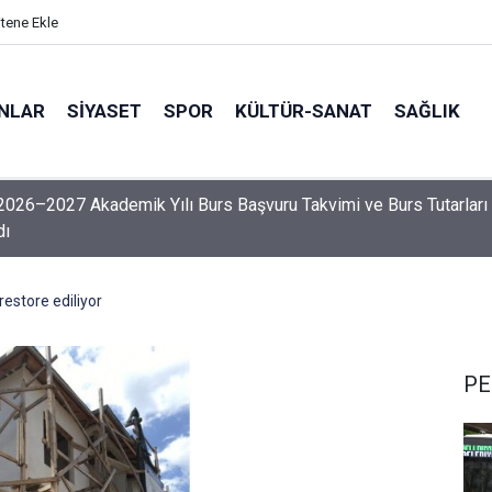
itene Ekle
ANLAR
SİYASET
SPOR
KÜLTÜR-SANAT
SAĞLIK
027 Akademik Yılı Burs Başvuru Takvimi ve Burs Tutarları
dı
 restore ediliyor
PE