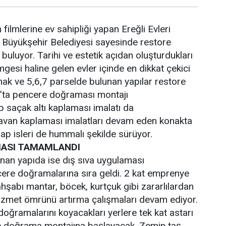
ilmlerine ev sahipliği yapan Ereğli Evleri
ar Büyükşehir Belediyesi sayesinde restore
 buluyor. Tarihi ve estetik açıdan oluşturdukları
mgesi haline gelen evler içinde en dikkat çekici
nak ve 5,6,7 parselde bulunan yapılar restore
ak’ta pencere doğraması montajı
 saçak altı kaplaması imalatı da
van kaplaması imalatları devam eden konakta
ap isleri de hummalı şekilde sürüyor.
MASI TAMAMLANDI
nan yapıda ise dış sıva uygulaması
cere doğramalarına sıra geldi. 2 kat emprenye
ahşabı mantar, böcek, kurtçuk gibi zararlılardan
izmet ömrünü artırma çalışmaları devam ediyor.
doğramalarını koyacakları yerlere tek kat astarı
re doğrama montajına başlayacak. Zemin taş