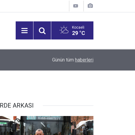
Kocaeli
29 °C
14:35
Sepaş Enerji, 136'ncı sırada yer aldı
Günün tüm
haberleri
RDE ARKASI