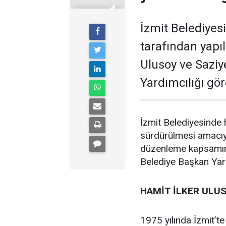
İzmit Belediyes
tarafından yapı
Ulusoy ve Saziy
Yardımcılığı göre
İzmit Belediyesinde h
sürdürülmesi amacıyl
düzenleme kapsamınd
Belediye Başkan Yard
HAMİT İLKER ULU
1975 yılında İzmit’te