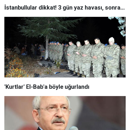
İstanbullular dikkat! 3 gün yaz havası, sonra...
'Kurtlar' El-Bab'a böyle uğurlandı