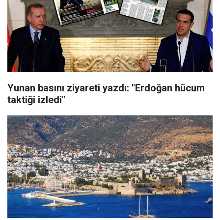
Yunan basını ziyareti yazdı: "Erdoğan hücum
taktiği izledi"