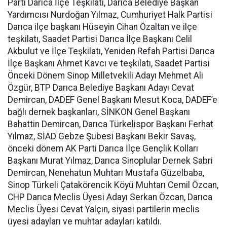
Parti Darıca İlçe Teşkilatı, Darıca Belediye Başkan
Yardımcısı Nurdoğan Yılmaz, Cumhuriyet Halk Partisi
Darıca ilçe başkanı Hüseyin Cihan Özaltan ve ilçe
teşkilatı, Saadet Partisi Darıca İlçe Başkanı Celil
Akbulut ve İlçe Teşkilatı, Yeniden Refah Partisi Darıca
İlçe Başkanı Ahmet Kavcı ve teşkilatı, Saadet Partisi
Önceki Dönem Sinop Milletvekili Adayı Mehmet Ali
Özgür, BTP Darıca Belediye Başkanı Adayı Cevat
Demircan, DADEF Genel Başkanı Mesut Koca, DADEF’e
bağlı dernek başkanları, SİNKON Genel Başkanı
Bahattin Demircan, Darıca Türkelispor Başkanı Ferhat
Yılmaz, SİAD Gebze Şubesi Başkanı Bekir Savaş,
önceki dönem AK Parti Darıca İlçe Gençlik Kolları
Başkanı Murat Yılmaz, Darıca Sinoplular Dernek Sabri
Demircan, Nenehatun Muhtarı Mustafa Güzelbaba,
Sinop Türkeli Çatakörencik Köyü Muhtarı Cemil Özcan,
CHP Darıca Meclis Üyesi Adayı Serkan Özcan, Darıca
Meclis Üyesi Cevat Yalçın, siyasi partilerin meclis
üyesi adayları ve muhtar adayları katıldı.