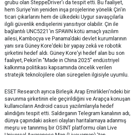
grubu olan SteppeDriver'ı da tespit etti. Bu faaliyet,
hem Suriye'nin yeniden inşa projelerine yönelik Çin'in
ticari çıkarlarını hem de ülkedeki Uygur savaşçılarla
ilgili güvenlik endişelerini yansıtıyor olabilir. Çin ile
bağlantılı UNC5221'in SPAWN kötü amaçlı yazılım
ailesi, Kamboçya ve Panama'daki devlet kurumlarının
yanı sıra Güney Kore'deki bir yapay zekâ ve robotik
şirketini hedef aldı. Güney Kore'yi hedef alan bu son
faaliyet, Pekin'in "Made in China 2025" endüstriyel
kalkınma politikası kapsamında öncelik verilen
stratejik teknolojilere olan süregelen ilgisiyle uyumlu.
ESET Research ayrıca Birleşik Arap Emirlikleri'ndeki bir
savunma şirketinin ele geçirildiğini ve Arapça konuşan
kullanıcıların Android casus yazılımlarıyla hedef
alındığını tespit etti. Saldırganın Telegram kanalının adı,
dünya çapındaki askeri olayları haritalamaya adanmış
meşru ve tanınmış bir OSINT platformu olan Live