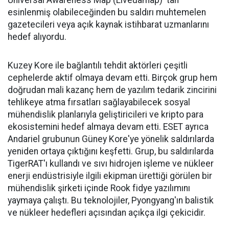
Universal Awareness Map (Liveuamap) 'tan
esinlenmiş olabileceğinden bu saldırı muhtemelen
gazetecileri veya açık kaynak istihbarat uzmanlarını
hedef alıyordu.
Kuzey Kore ile bağlantılı tehdit aktörleri çeşitli
cephelerde aktif olmaya devam etti. Birçok grup hem
doğrudan mali kazanç hem de yazılım tedarik zincirini
tehlikeye atma fırsatları sağlayabilecek sosyal
mühendislik planlarıyla geliştiricileri ve kripto para
ekosistemini hedef almaya devam etti. ESET ayrıca
Andariel grubunun Güney Kore'ye yönelik saldırılarda
yeniden ortaya çıktığını keşfetti. Grup, bu saldırılarda
TigerRAT'ı kullandı ve sıvı hidrojen işleme ve nükleer
enerji endüstrisiyle ilgili ekipman ürettiği görülen bir
mühendislik şirketi içinde Rook fidye yazılımını
yaymaya çalıştı. Bu teknolojiler, Pyongyang'ın balistik
ve nükleer hedefleri açısından açıkça ilgi çekicidir.