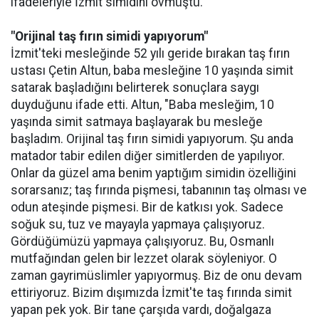
ifadeleriyle İzmit simidini övmüştü.
"Orijinal taş fırın simidi yapıyorum"
İzmit'teki mesleğinde 52 yılı geride bırakan taş fırın
ustası Çetin Altun, baba mesleğine 10 yaşında simit
satarak başladığını belirterek sonuçlara saygı
duyduğunu ifade etti. Altun, "Baba mesleğim, 10
yaşında simit satmaya başlayarak bu mesleğe
başladım. Orijinal taş fırın simidi yapıyorum. Şu anda
matador tabir edilen diğer simitlerden de yapılıyor.
Onlar da güzel ama benim yaptığım simidin özelliğini
sorarsanız; taş fırında pişmesi, tabanının taş olması ve
odun ateşinde pişmesi. Bir de katkısı yok. Sadece
soğuk su, tuz ve mayayla yapmaya çalışıyoruz.
Gördüğümüzü yapmaya çalışıyoruz. Bu, Osmanlı
mutfağından gelen bir lezzet olarak söyleniyor. O
zaman gayrimüslimler yapıyormuş. Biz de onu devam
ettiriyoruz. Bizim dışımızda İzmit'te taş fırında simit
yapan pek yok. Bir tane çarşıda vardı, doğalgaza