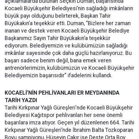
açıklamalarda bulunan Seçkin Duman, başarısında
Kocaeli Büyükşehir Belediyesi’nin sağladığı imkânların
büyük payı olduğunu belirterek, Başkan Tahir
Büyükakın’a teşekkür etti. Duman, “Bizlere her zaman
inanan ve destek veren Kocaeli Büyükşehir Belediye
Başkanımız Sayın Tahir Büyükakın’a teşekkür
ediyorum. Belediyemizin ve kulübümüzün sağladığı
imkânlar sayesinde çok daha güçlü hazırlanıyoruz. Bu
başarı sadece benim değil, bana emek veren
antrenörlerimizin, kulübümüzün ve Kocaeli Büyükşehir
Belediyemizin başarısıdır” ifadelerini kullandı.
KOCAELİ’NİN PEHLİVANLARI ER MEYDANINDA
TARİH YAZDI
Tarihi Kırkpınar Yağlı Güreşleri'nde Kocaeli Büyükşehir
Belediyesi Kağıtspor pehlivanları her sene önemli
başarılara imza atıyor. Geçen yıl düzenlenen 664. Tarihi
Kırkpınar Yağlı Güreşleri’nde İbrahim Balta Tozkoparan
Boyu şampiyonu, Hüseyin Çakır ise Deste Orta Boy