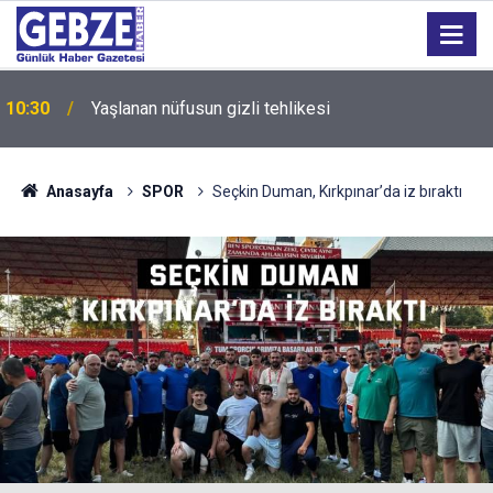
10:30
Yaşlanan nüfusun gizli tehlikesi
10:28
Fenerbahçe, play-off bileti için sahaya çıkacak
Anasayfa
SPOR
Seçkin Duman, Kırkpınar’da iz bıraktı