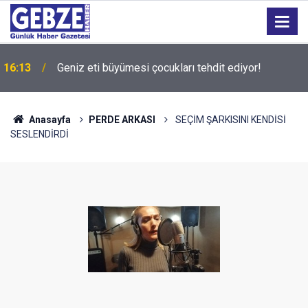
16:13
Geniz eti büyümesi çocukları tehdit ediyor!
15:27
Bilişim 500 Araştırması’nın sonuçları açıklandı
Anasayfa
PERDE ARKASI
SEÇİM ŞARKISINI KENDİSİ
SESLENDİRDİ