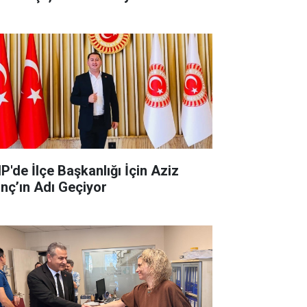
'de İlçe Başkanlığı İçin Aziz
ınç’ın Adı Geçiyor