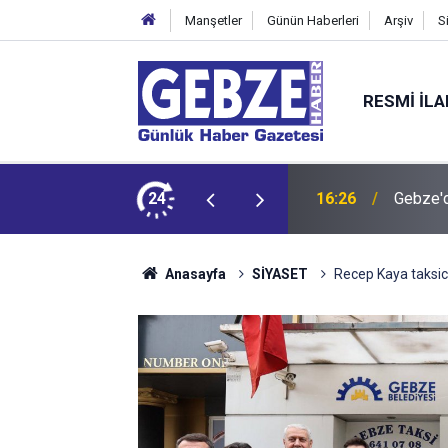
Manşetler
Günün Haberleri
Arşiv
S
RESMI İL
du
24
16:24
“Tarihi 
Anasayfa
SİYASET
Recep Kaya taksic