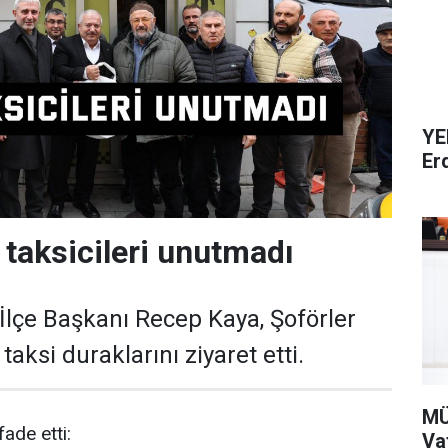
YE
Er
taksicileri unutmadı
İlçe Başkanı Recep Kaya, Şoförler
aksi duraklarını ziyaret etti.
MÜ
ade etti:
Va