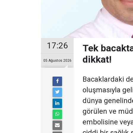
17:26
Tek bacakta 
dikkat!
05 Ağustos 2026
Bacaklardaki de
oluşmasıyla gel
dünya genelinde
görülen ve müd
embolisine veya
ciddi bir sağlık