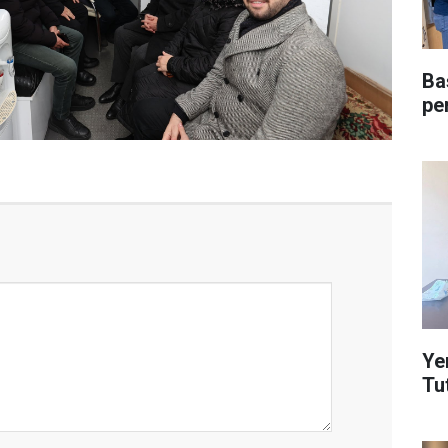
Ba
pe
Yeni
Tu