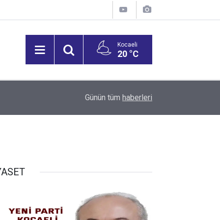
Kocaeli
20 °C
16:23
Yuvacık Yüzde 70, Namazgah Yüzde 59’a Gerile
Günün tüm
haberleri
YASET