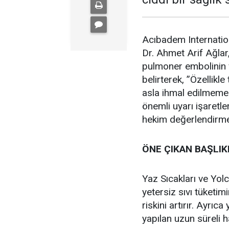
Acıbadem Internatio
Dr. Ahmet Arif Ağla
pulmoner embolinin v
belirterek, ”Özellikle
asla ihmal edilmemel
önemli uyarı işaretl
hekim değerlendirmes
ÖNE ÇIKAN BAŞLI
Yaz Sıcakları ve Yol
yetersiz sıvı tüketim
riskini artırır. Ayrıc
yapılan uzun süreli h