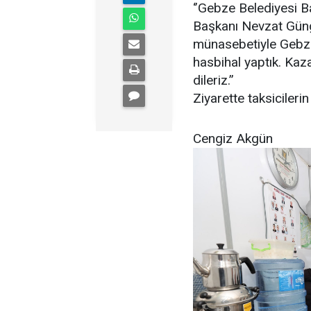
‘’Gebze Belediyesi 
Başkanı Nevzat Güng
münasebetiyle Gebze 
hasbihal yaptık. Kazas
dileriz.’’
Ziyarette taksicilerin
Cengiz Akgün