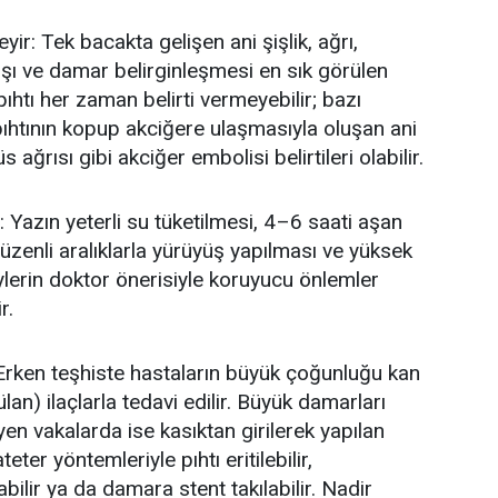
eyir: Tek bacakta gelişen ani şişlik, ağrı,
artışı ve damar belirginleşmesi en sık görülen
pıhtı her zaman belirti vermeyebilir; bazı
 pıhtının kopup akciğere ulaşmasıyla oluşan ani
 ağrısı gibi akciğer embolisi belirtileri olabilir.
Yazın yeterli su tüketilmesi, 4
–6 saati a
şan
üzenli aralıklarla yürüyüş yapılması ve yüksek
ylerin doktor önerisiyle koruyucu önlemler
r.
Erken teşhiste hastaların büyük çoğunluğu kan
lan) ilaçlarla tedavi edilir. Büyük damarları
eyen vakalarda ise kasıktan girilerek yapılan
teter yöntemleriyle pıhtı eritilebilir,
bilir ya da damara stent takılabilir. Nadir