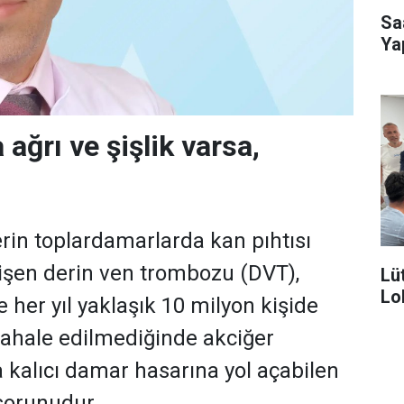
Sa
Ya
ağrı ve şişlik varsa,
rin toplardamarlarda kan pıhtısı
işen derin ven trombozu (DVT),
Lü
Lo
 her yıl yaklaşık 10 milyon kişide
ahale edilmediğinde akciğer
 kalıcı damar hasarına yol açabilen
 sorunudur.