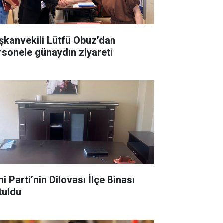
şkanvekili Lütfü Obuz’dan
rsonele günaydın ziyareti
 Parti’nin Dilovası İlçe Binası
tuldu