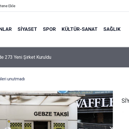
itene Ekle
ANLAR
SİYASET
SPOR
KÜLTÜR-SANAT
SAĞLIK
Okul Kaderine Terk Edildi''
ileri unutmadı
Sİ