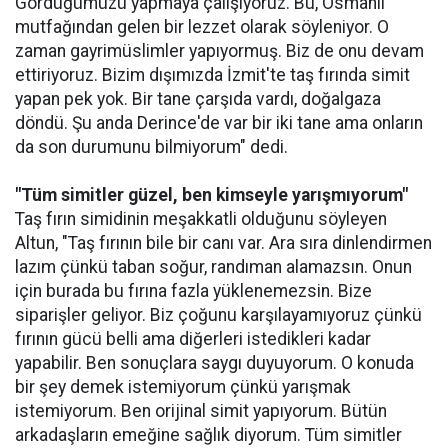
Gördüğümüzü yapmaya çalışıyoruz. Bu, Osmanlı
mutfağından gelen bir lezzet olarak söyleniyor. O
zaman gayrimüslimler yapıyormuş. Biz de onu devam
ettiriyoruz. Bizim dışımızda İzmit'te taş fırında simit
yapan pek yok. Bir tane çarşıda vardı, doğalgaza
döndü. Şu anda Derince'de var bir iki tane ama onların
da son durumunu bilmiyorum" dedi.
"Tüm simitler güzel, ben kimseyle yarışmıyorum"
Taş fırın simidinin meşakkatli olduğunu söyleyen
Altun, "Taş fırının bile bir canı var. Ara sıra dinlendirmen
lazım çünkü taban soğur, randıman alamazsın. Onun
için burada bu fırına fazla yüklenemezsin. Bize
siparişler geliyor. Biz çoğunu karşılayamıyoruz çünkü
fırının gücü belli ama diğerleri istedikleri kadar
yapabilir. Ben sonuçlara saygı duyuyorum. O konuda
bir şey demek istemiyorum çünkü yarışmak
istemiyorum. Ben orijinal simit yapıyorum. Bütün
arkadaşların emeğine sağlık diyorum. Tüm simitler