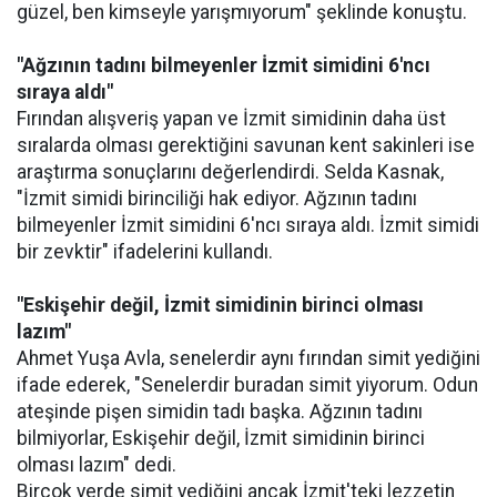
güzel, ben kimseyle yarışmıyorum" şeklinde konuştu.
"Ağzının tadını bilmeyenler İzmit simidini 6'ncı
sıraya aldı"
Fırından alışveriş yapan ve İzmit simidinin daha üst
sıralarda olması gerektiğini savunan kent sakinleri ise
araştırma sonuçlarını değerlendirdi. Selda Kasnak,
"İzmit simidi birinciliği hak ediyor. Ağzının tadını
bilmeyenler İzmit simidini 6'ncı sıraya aldı. İzmit simidi
bir zevktir" ifadelerini kullandı.
"Eskişehir değil, İzmit simidinin birinci olması
lazım"
Ahmet Yuşa Avla, senelerdir aynı fırından simit yediğini
ifade ederek, "Senelerdir buradan simit yiyorum. Odun
ateşinde pişen simidin tadı başka. Ağzının tadını
bilmiyorlar, Eskişehir değil, İzmit simidinin birinci
olması lazım" dedi.
Birçok yerde simit yediğini ancak İzmit'teki lezzetin