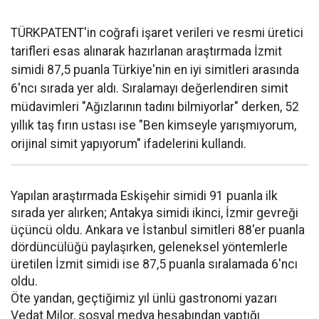
TÜRKPATENT'in coğrafi işaret verileri ve resmi üretici
tarifleri esas alınarak hazırlanan araştırmada İzmit
simidi 87,5 puanla Türkiye'nin en iyi simitleri arasında
6'ncı sırada yer aldı. Sıralamayı değerlendiren simit
müdavimleri "Ağızlarının tadını bilmiyorlar" derken, 52
yıllık taş fırın ustası ise "Ben kimseyle yarışmıyorum,
orijinal simit yapıyorum" ifadelerini kullandı.
Yapılan araştırmada Eskişehir simidi 91 puanla ilk
sırada yer alırken; Antakya simidi ikinci, İzmir gevreği
üçüncü oldu. Ankara ve İstanbul simitleri 88'er puanla
dördüncülüğü paylaşırken, geleneksel yöntemlerle
üretilen İzmit simidi ise 87,5 puanla sıralamada 6'ncı
oldu.
Öte yandan, geçtiğimiz yıl ünlü gastronomi yazarı
Vedat Milor, sosyal medya hesabından yaptığı