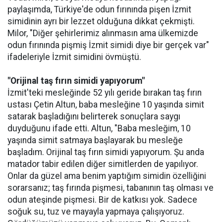
paylaşımda, Türkiye'de odun fırınında pişen İzmit
simidinin ayrı bir lezzet olduğuna dikkat çekmişti.
Milor, "Diğer şehirlerimiz alınmasın ama ülkemizde
odun fırınında pişmiş İzmit simidi diye bir gerçek var"
ifadeleriyle İzmit simidini övmüştü.
"Orijinal taş fırın simidi yapıyorum"
İzmit'teki mesleğinde 52 yılı geride bırakan taş fırın
ustası Çetin Altun, baba mesleğine 10 yaşında simit
satarak başladığını belirterek sonuçlara saygı
duyduğunu ifade etti. Altun, "Baba mesleğim, 10
yaşında simit satmaya başlayarak bu mesleğe
başladım. Orijinal taş fırın simidi yapıyorum. Şu anda
matador tabir edilen diğer simitlerden de yapılıyor.
Onlar da güzel ama benim yaptığım simidin özelliğini
sorarsanız; taş fırında pişmesi, tabanının taş olması ve
odun ateşinde pişmesi. Bir de katkısı yok. Sadece
soğuk su, tuz ve mayayla yapmaya çalışıyoruz.