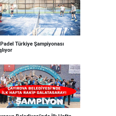
k Padel Türkiye Şampiyonası
şlıyor