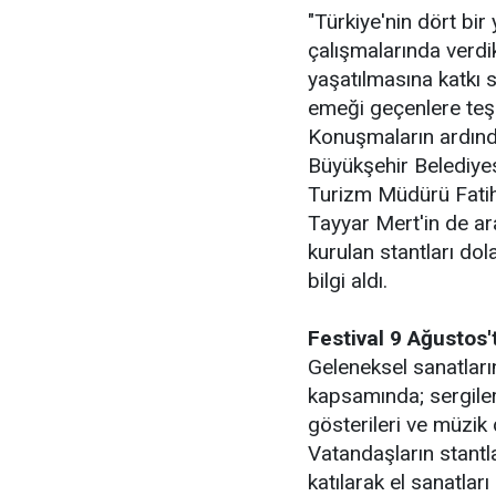
"Türkiye'nin dört bir
çalışmalarında verdikl
yaşatılmasına katkı s
emeği geçenlere teş
Konuşmaların ardınd
Büyükşehir Belediyes
Turizm Müdürü Fatih 
Tayyar Mert'in de ar
kurulan stantları do
bilgi aldı.
Festival 9 Ağustos
Geleneksel sanatları
kapsamında; sergileri
gösterileri ve müzik d
Vatandaşların stantl
katılarak el sanatlar