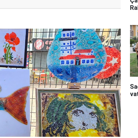
Çay
Ra
Sa
va