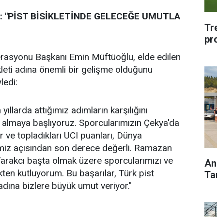
 "PİST BİSİKLETİNDE GELECEĞE UMUTLA
Tr
pr
erasyonu Başkanı Emin Müftüoğlu, elde edilen
kleti adına önemli bir gelişme olduğunu
ledi:
 yıllarda attığımız adımların karşılığını
 almaya başlıyoruz. Sporcularımızın Çekya'da
r ve topladıkları UCI puanları, Dünya
iz açısından son derece değerli. Ramazan
arakcı başta olmak üzere sporcularımızı ve
Ana
kten kutluyorum. Bu başarılar, Türk pist
Ta
 adına bizlere büyük umut veriyor."