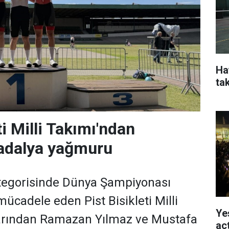
Ha
ta
ti Milli Takımı'ndan
adalya yağmuru
kategorisinde Dünya Şampiyonası
ücadele eden Pist Bisikleti Milli
Ye
arından Ramazan Yılmaz ve Mustafa
açt