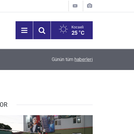
Kocaeli
25 °C
12:53
Vali Aktaş, İzmit Tepeköy Mahallesi'ni Ziyaret Et
Günün tüm
haberleri
OR