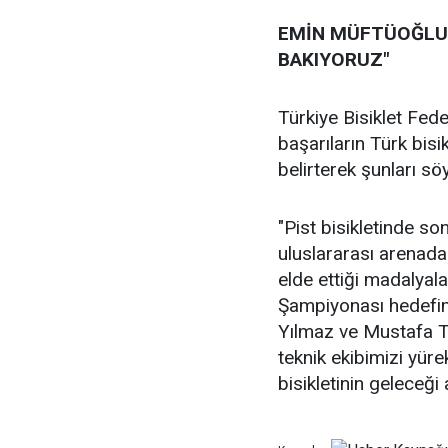
EMİN MÜFTÜOĞLU:
BAKIYORUZ"
Türkiye Bisiklet Fed
başarıların Türk bisi
belirterek şunları söy
"Pist bisikletinde son
uluslararası arenada
elde ettiği madalyala
Şampiyonası hedefim
Yılmaz ve Mustafa T
teknik ekibimizi yüre
bisikletinin geleceği