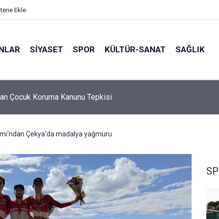
itene Ekle
ANLAR
SİYASET
SPOR
KÜLTÜR-SANAT
SAĞLIK
5 Ebeveyn Buluşmaları başlıyor
 Takımı'ndan Çekya'da madalya yağmuru
SP