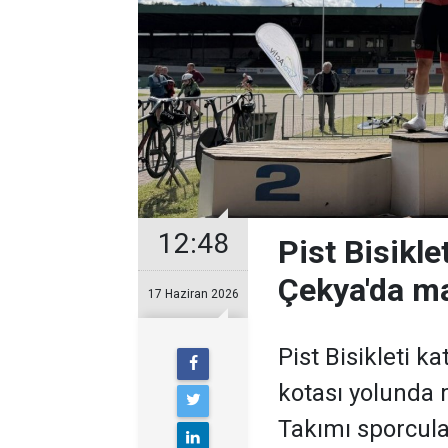
12:48
Pist Bisikle
Çekya'da m
17 Haziran 2026
Pist Bisikleti 
kotası yolunda m
Takımı sporcul