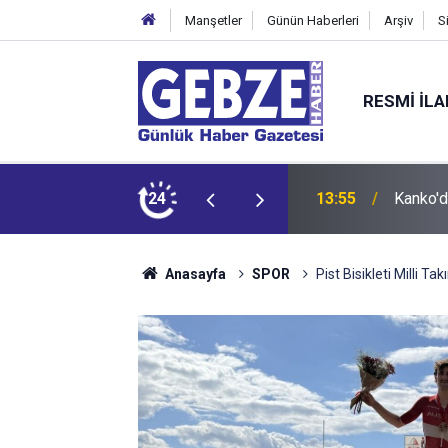
Manşetler
Günün Haberleri
Arşiv
S
RESMI İL
 Tepkisi
24
12:55
İzmit 9
Anasayfa
SPOR
Pist Bisikleti Milli