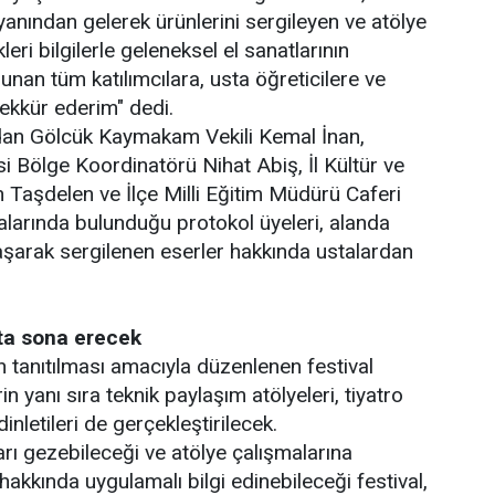
 yanından gelerek ürünlerini sergileyen ve atölye
eri bilgilerle geleneksel el sanatlarının
unan tüm katılımcılara, usta öğreticilere ve
ekkür ederim" dedi.
an Gölcük Kaymakam Vekili Kemal İnan,
i Bölge Koordinatörü Nihat Abiş, İl Kültür ve
Taşdelen ve İlçe Milli Eğitim Müdürü Caferi
alarında bulunduğu protokol üyeleri, alanda
laşarak sergilenen eserler hakkında ustalardan
'ta sona erecek
n tanıtılması amacıyla düzenlenen festival
n yanı sıra teknik paylaşım atölyeleri, tiyatro
inletileri de gerçekleştirilecek.
arı gezebileceği ve atölye çalışmalarına
ı hakkında uygulamalı bilgi edinebileceği festival,