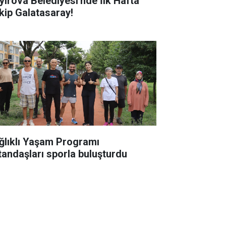
ırova Belediyesi'nde İlk Hafta
kip Galatasaray!
ğlıklı Yaşam Programı
tandaşları sporla buluşturdu