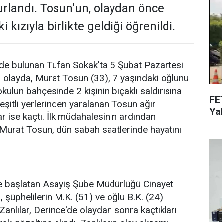
rlandı. Tosun'un, olaydan önce
 kızıyla birlikte geldiği öğrenildi.
nde bulunan Tufan Sokak'ta 5 Şubat Pazartesi
olayda, Murat Tosun (33), 7 yaşındaki oğlunu
kokulun bahçesinde 2 kişinin bıçaklı saldırısına
FE
şitli yerlerinden yaralanan Tosun ağır
Yak
ar ise kaçtı. İlk müdahalesinin ardından
 Murat Tosun, dün sabah saatlerinde hayatını
eme başlatan Asayiş Şube Müdürlüğü Cinayet
i, şüphelilerin M.K. (51) ve oğlu B.K. (24)
 Zanlılar, Derince'de olaydan sonra kaçtıkları