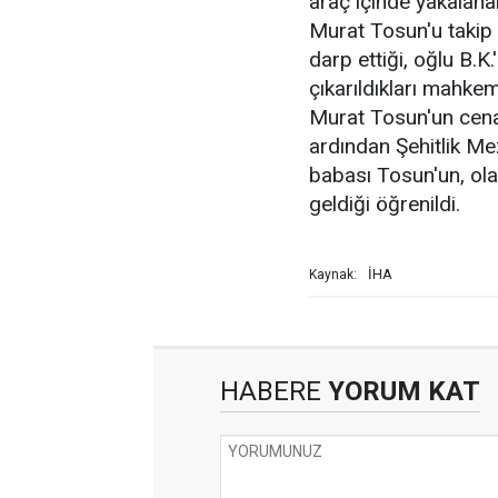
araç içinde yakalanar
Murat Tosun'u takip 
darp ettiği, oğlu B.K.
çıkarıldıkları mahke
Murat Tosun'un cena
ardından Şehitlik Mez
babası Tosun'un, olay
geldiği öğrenildi.
İHA
Kaynak:
HABERE
YORUM KAT