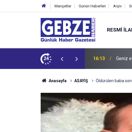
Manşetler
Günün Haberleri
Arşiv
S
RESMI İL
dit ediyor!
24
15:27
Bilişim
Anasayfa
ASAYİŞ
Öldürülen baba son