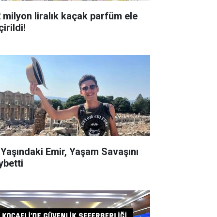
milyon liralık kaçak parfüm ele
irildi!
ndaki Emir, Yaşam Savaşını
ybetti