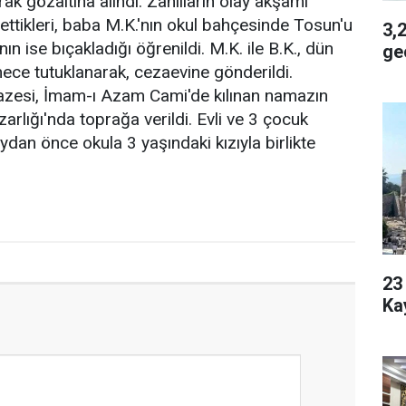
ak gözaltına alındı. Zanlıların olay akşamı
ettikleri, baba M.K.'nın okul bahçesinde Tosun'u
3,2 
'nın ise bıçakladığı öğrenildi. M.K. ile B.K., dün
geç
mece tutuklanarak, cezaevine gönderildi.
zesi, İmam-ı Azam Cami'de kılınan namazın
arlığı'nda toprağa verildi. Evli ve 3 çocuk
dan önce okula 3 yaşındaki kızıyla birlikte
23 Yaşı
Ka