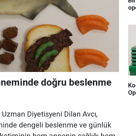
Bi
op
neminde doğru beslenme
Ko
Op
i Uzman Diyetisyeni Dilan Avcı,
inde dengeli beslenme ve günlük