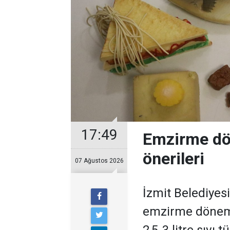
17:49
Emzirme dö
önerileri
07 Ağustos 2026
İzmit Belediyes
emzirme dönem