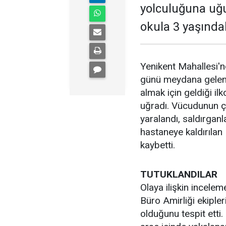
yolculuğuna uğu
okula 3 yaşındaki
Yenikent Mahallesi'
günü meydana gelen 
almak için geldiği il
uğradı. Vücudunun çe
yaralandı, saldırganl
hastaneye kaldırılan
kaybetti.
TUTUKLANDILAR
Olaya ilişkin incel
Büro Amirliği ekipler
olduğunu tespit etti.