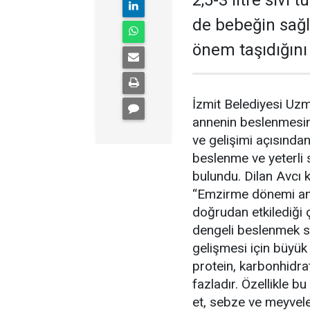
2,5-3 litre sıvı
de bebeğin sağl
önem taşıdığını
İzmit Belediyesi Uz
annenin beslenmesi
ve gelişimi açısında
beslenme ve yeterli 
bulundu. Dilan Avcı ko
“Emzirme dönemi ann
doğrudan etkilediği 
dengeli beslenmek s
gelişmesi için büyük
protein, karbonhidrat
fazladır. Özellikle b
et, sebze ve meyveler