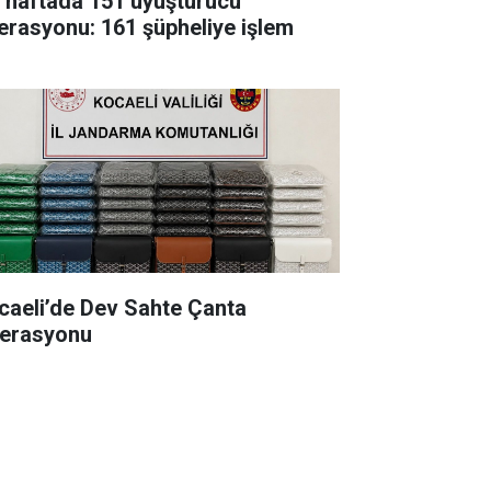
r haftada 151 uyuşturucu
erasyonu: 161 şüpheliye işlem
caeli’de Dev Sahte Çanta
erasyonu