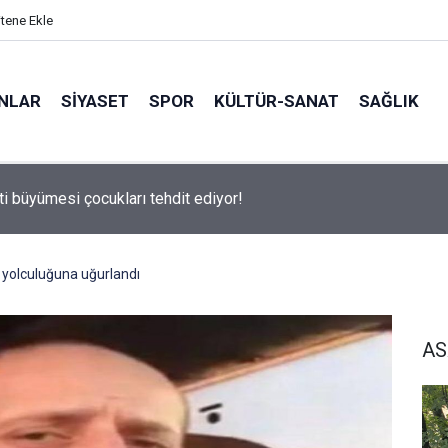
itene Ekle
ANLAR
SİYASET
SPOR
KÜLTÜR-SANAT
SAĞLIK
 500 Araştırması’nın sonuçları açıklandı
 yolculuğuna uğurlandı
AS