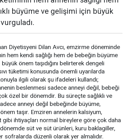
 tüketiminin hem annenin sağlığı hem
ıklı büyüme ve gelişimi için büyük
 vurguladı.
man Diyetisyeni Dilan Avcı, emzirme döneminde
nin hem kendi sağlığı hem de bebeğin büyüme
n büyük önem taşıdığını belirterek dengeli
sıvı tüketimi konusunda önemli uyarılarda
nuyla ilgili olarak şu ifadeleri kullandı;
enin beslenmesi sadece anneyi değil, bebeği
çok özel bir dönemdir. Bu süreçte sağlıklı ve
adece anneyi değil bebeğinde büyüme,
 önem taşır. Emziren annelerin kalsiyum,
 gibi ihtiyaçları normal bireylere göre çok daha
u dönemde süt ve süt ürünleri, kuru baklagiller,
 sofralarda düzenli olarak yer almalıdır.